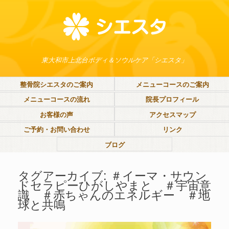
東大和市上北台ボディ＆ソウルケア「シエスタ」
整骨院シエスタのご案内
メニューコースのご案内
メニューコースの流れ
院長プロフィール
お客様の声
アクセスマップ
ご予約・お問い合わせ
リンク
ブログ
タグアーカイブ:
＃イーマ・サウン
ドセラピーひがしやまと ＃宇宙意
識 ＃赤ちゃんのエネルギー ＃地
球と共鳴