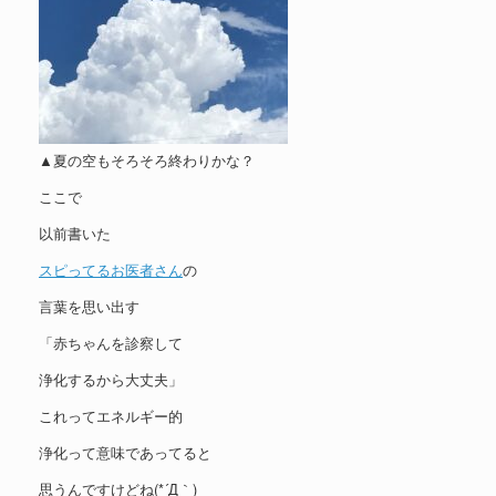
▲夏の空もそろそろ終わりかな？
ここで
以前書いた
スピってるお医者さん
の
言葉を思い出す
「赤ちゃんを診察して
浄化するから大丈夫」
これってエネルギー的
浄化って意味であってると
思うんですけどね(*´Д｀)