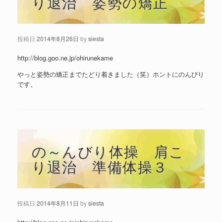
り退治 姿勢の矯正
投稿日
2014年8月26日
by
siesta
http://blog.goo.ne.jp/ohirunekame
やっと姿勢の矯正までたどり着きました（笑）ホントにのんびり
です。
の～んびり体操 肩こ
り退治 準備体操３
投稿日
2014年8月11日
by
siesta