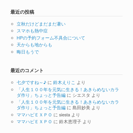
最近の投稿
立秋だけどまだまだ暑い
スマホも熱中症
HPの予約フォーム不具合について
天からも地からも
晦日もうで
最近のコメント
七夕ですね～♪
に
鈴木えりこ
より
「人生１００年を元気に生きる！あきらめないカラ
ダ作り」ちょっと予告編
に
シエスタ
より
「人生１００年を元気に生きる！あきらめないカラ
ダ作り」ちょっと予告編
に
島田妙美
より
ママハピＥＸＰＯ
に
siesta
より
ママハピＥＸＰＯ
に
鈴木恵理子
より