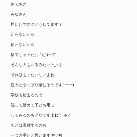
さておき
みなさん
届いたマスクどうしてます？
いらないから
使わないから
捨てちゃった(；ﾟДﾟ)って
そんな人もいるみたい(~_~;)
それはもったいないよね～
洗うとやっぱり縮むそうです( 一一)
学校も始まるので
洗って縮めて子ども用に
してみるのもアリですよね(^_-)-☆
あとは寄付するのも
一つの手だと思います(#^.^#)