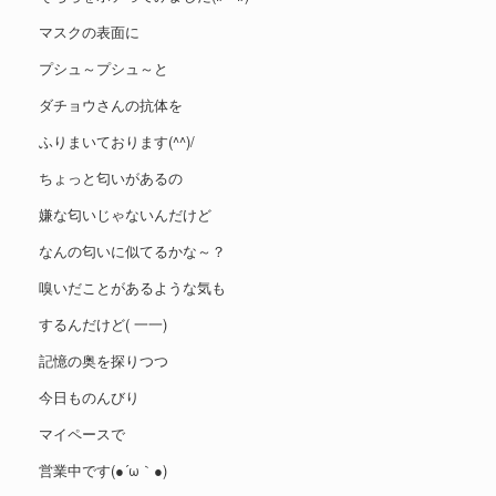
マスクの表面に
プシュ～プシュ～と
ダチョウさんの抗体を
ふりまいております(^^)/
ちょっと匂いがあるの
嫌な匂いじゃないんだけど
なんの匂いに似てるかな～？
嗅いだことがあるような気も
するんだけど( 一一)
記憶の奥を探りつつ
今日ものんびり
マイペースで
営業中です(●´ω｀●)