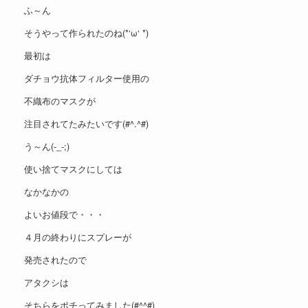
ふ～ん
そうやって作られたのね(*‘ω‘ *)
最初は
ダチョウ抗体フィルター使用の
不織布のマスクが
注目されてたみたいです(#^.^#)
う～ん(-_-;)
使い捨てマスクにしては
なかなかの
よいお値段で・・・
４月の終わりにスプレーが
発売されたので
アタクシは
そちらをポチってみました(#^^#)