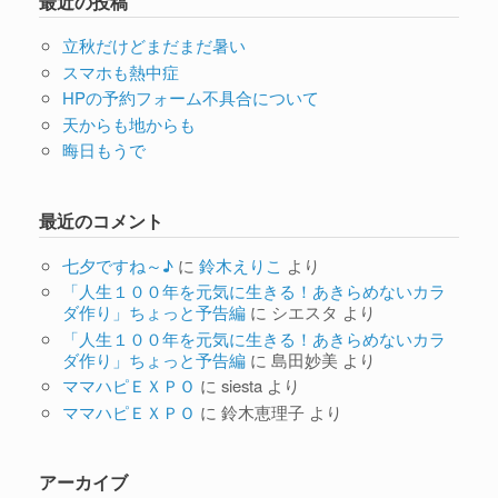
最近の投稿
立秋だけどまだまだ暑い
スマホも熱中症
HPの予約フォーム不具合について
天からも地からも
晦日もうで
最近のコメント
七夕ですね～♪
に
鈴木えりこ
より
「人生１００年を元気に生きる！あきらめないカラ
ダ作り」ちょっと予告編
に
シエスタ
より
「人生１００年を元気に生きる！あきらめないカラ
ダ作り」ちょっと予告編
に
島田妙美
より
ママハピＥＸＰＯ
に
siesta
より
ママハピＥＸＰＯ
に
鈴木恵理子
より
アーカイブ