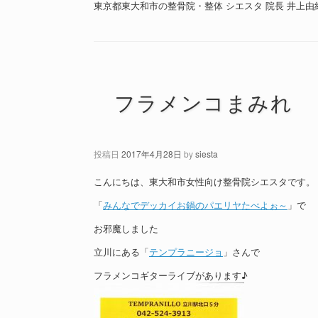
東京都東大和市の整骨院・整体 シエスタ 院長 井上由
フラメンコまみれ
投稿日
2017年4月28日
by
siesta
こんにちは、東大和市女性向け整骨院シエスタです。
「
みんなでデッカイお鍋のパエリヤたべよぉ～
」で
お邪魔しました
立川にある「
テンプラニージョ
」さんで
フラメンコギターライブがあります♪