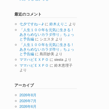
最近のコメント
七夕ですね～♪
に
鈴木えりこ
より
「人生１００年を元気に生きる！
あきらめないカラダ作り」ちょっ
と予告編
に
シエスタ
より
「人生１００年を元気に生きる！
あきらめないカラダ作り」ちょっ
と予告編
に
島田妙美
より
ママハピＥＸＰＯ
に
siesta
より
ママハピＥＸＰＯ
に
鈴木恵理子
より
アーカイブ
2026年8月
2026年7月
2026年6月