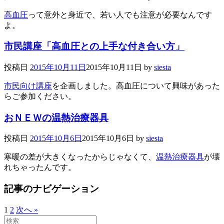
高血圧
って意外と身近で、若い人でも注意が必要なんです
よ。
市民講座「高血圧との上手な付き合い方」
投稿日
2015年10月11日
2015年10月11日
by
siesta
市民向け講座
を企画しました。高血圧について興味があった
らご参加ください。
おＮＥＷの温熱治療器具
投稿日
2015年10月6日
2015年10月6日
by
siesta
寒暖の差が大きくなったからじゃなくて、
温熱治療器具
が壊
れちゃったんです。
記事のナビゲーション
1
2
次へ »