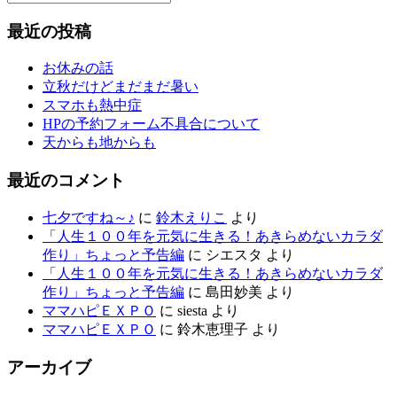
最近の投稿
お休みの話
立秋だけどまだまだ暑い
スマホも熱中症
HPの予約フォーム不具合について
天からも地からも
最近のコメント
七夕ですね～♪
に
鈴木えりこ
より
「人生１００年を元気に生きる！あきらめないカラダ
作り」ちょっと予告編
に
シエスタ
より
「人生１００年を元気に生きる！あきらめないカラダ
作り」ちょっと予告編
に
島田妙美
より
ママハピＥＸＰＯ
に
siesta
より
ママハピＥＸＰＯ
に
鈴木恵理子
より
アーカイブ