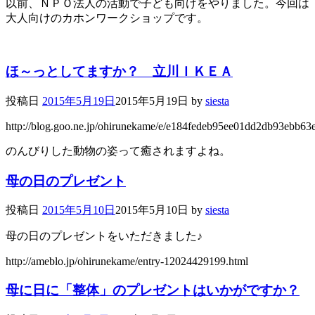
以前、ＮＰＯ法人の活動で子ども向けをやりました。今回は
大人向けのカホンワークショップです。
ほ～っとしてますか？ 立川ＩＫＥＡ
投稿日
2015年5月19日
2015年5月19日
by
siesta
http://blog.goo.ne.jp/ohirunekame/e/e184fedeb95ee01dd2db93ebb63
のんびりした動物の姿って癒されますよね。
母の日のプレゼント
投稿日
2015年5月10日
2015年5月10日
by
siesta
母の日のプレゼントをいただきました♪
http://ameblo.jp/ohirunekame/entry-12024429199.html
母に日に「整体」のプレゼントはいかがですか？