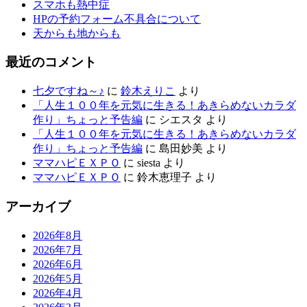
スマホも熱中症
HPの予約フォーム不具合について
天からも地からも
最近のコメント
七夕ですね～♪
に
鈴木えりこ
より
「人生１００年を元気に生きる！あきらめないカラダ
作り」ちょっと予告編
に
シエスタ
より
「人生１００年を元気に生きる！あきらめないカラダ
作り」ちょっと予告編
に
島田妙美
より
ママハピＥＸＰＯ
に
siesta
より
ママハピＥＸＰＯ
に
鈴木恵理子
より
アーカイブ
2026年8月
2026年7月
2026年6月
2026年5月
2026年4月