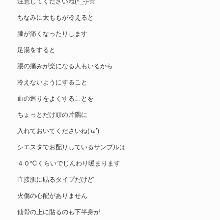
注意してくださいね(^_-)-☆
ちなみに太ももが冷えると
膝が痛くなったりします
足湯をすると
腰の痛みが楽になる人もいるから
冷えないようにすること
血の巡りをよくすることを
ちょっとだけ頭の片隅に
入れておいてくださいね(‘ω’)
シエスタでお配りしているサンプルは
４０℃くらいでじんわり暖まります
直接肌に貼るタイプだけど
火傷の心配がありません
仙骨の上に貼るのも下半身が