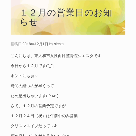
１２月の営業日のお知
らせ
投稿日
2018年12月1日
by
siesta
こんにちは、東大和市女性向け整骨院シエスタです
今日から１２月です(*_*;
ホントにもぉ～
時間の経つのが早くって
ため息出ちゃいます(;´･ω･)
さて、１２月の営業予定ですが
１２月２４日（祝）は午前中のみ営業
クリスマスイブだって～♪
何か楽しいことがあるといいなぁ