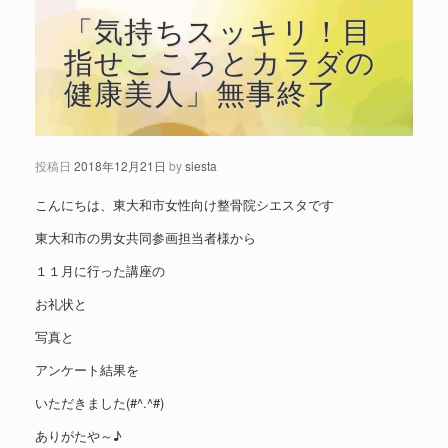
「気持ちスッキリ！目
指せこころとカラダの
健康美人」無事終了
投稿日
2018年12月21日
by
siesta
こんにちは、東大和市女性向け整骨院シエスタです
東大和市の男女共同参画担当者様から
１１月に行った講座の
お礼状と
写真と
アンケート結果を
いただきました(#^.^#)
ありがたや～♪