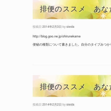
排便のススメ あな
投稿日
2014年2月3日
by
siesta
http://blog.goo.ne.jp/ohirunekame
便秘の種類について書きました。自分のタイプみつか
排便のススメ あな
投稿日
2014年2月2日
by
siesta