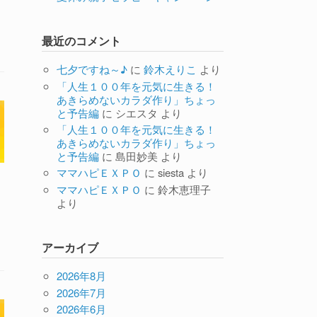
最近のコメント
七夕ですね～♪
に
鈴木えりこ
より
「人生１００年を元気に生きる！
あきらめないカラダ作り」ちょっ
と予告編
に
シエスタ
より
「人生１００年を元気に生きる！
あきらめないカラダ作り」ちょっ
と予告編
に
島田妙美
より
ママハピＥＸＰＯ
に
siesta
より
ママハピＥＸＰＯ
に
鈴木恵理子
より
アーカイブ
2026年8月
2026年7月
2026年6月