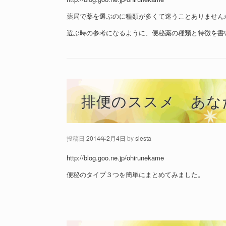
薬局で薬を選ぶのに種類が多くて迷うことありません
選ぶ時の参考になるように、便秘薬の種類と特徴を書
排便のススメ あな
投稿日
2014年2月4日
by
siesta
http://blog.goo.ne.jp/ohirunekame
便秘のタイプ３つを簡単にまとめてみました。