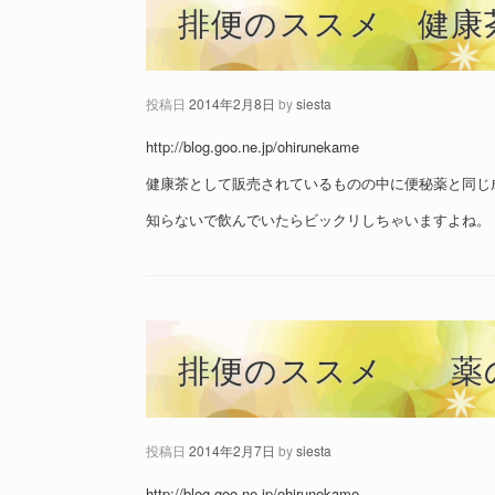
排便のススメ 健康
投稿日
2014年2月8日
by
siesta
http://blog.goo.ne.jp/ohirunekame
健康茶として販売されているものの中に便秘薬と同じ
知らないで飲んでいたらビックリしちゃいますよね。
排便のススメ 薬
投稿日
2014年2月7日
by
siesta
http://blog.goo.ne.jp/ohirunekame