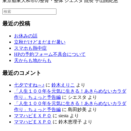
東京都東大和市の整骨・整体 シエスタ 院長 宇山由紀恵
最近の投稿
お休みの話
立秋だけどまだまだ暑い
スマホも熱中症
HPの予約フォーム不具合について
天からも地からも
最近のコメント
七夕ですね～♪
に
鈴木えりこ
より
「人生１００年を元気に生きる！あきらめないカラダ
作り」ちょっと予告編
に
シエスタ
より
「人生１００年を元気に生きる！あきらめないカラダ
作り」ちょっと予告編
に
島田妙美
より
ママハピＥＸＰＯ
に
siesta
より
ママハピＥＸＰＯ
に
鈴木恵理子
より