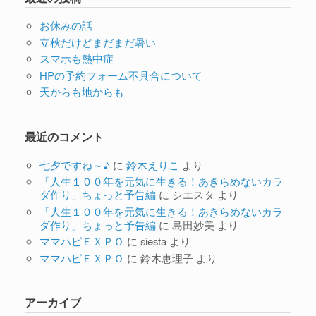
お休みの話
立秋だけどまだまだ暑い
スマホも熱中症
HPの予約フォーム不具合について
天からも地からも
最近のコメント
七夕ですね～♪
に
鈴木えりこ
より
「人生１００年を元気に生きる！あきらめないカラ
ダ作り」ちょっと予告編
に
シエスタ
より
「人生１００年を元気に生きる！あきらめないカラ
ダ作り」ちょっと予告編
に
島田妙美
より
ママハピＥＸＰＯ
に
siesta
より
ママハピＥＸＰＯ
に
鈴木恵理子
より
アーカイブ