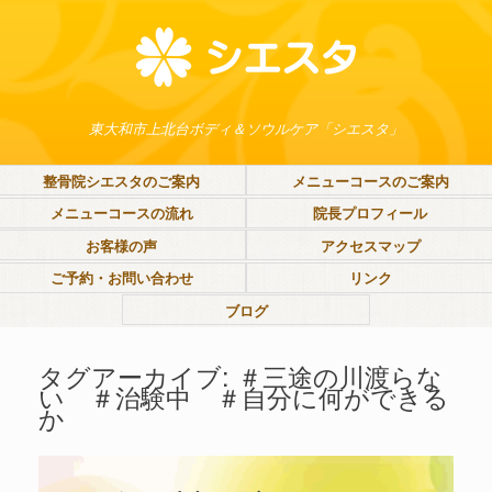
東大和市上北台ボディ＆ソウルケア「シエスタ」
整骨院シエスタのご案内
メニューコースのご案内
メニューコースの流れ
院長プロフィール
お客様の声
アクセスマップ
ご予約・お問い合わせ
リンク
ブログ
タグアーカイブ:
＃三途の川渡らな
い ＃治験中 ＃自分に何ができる
か