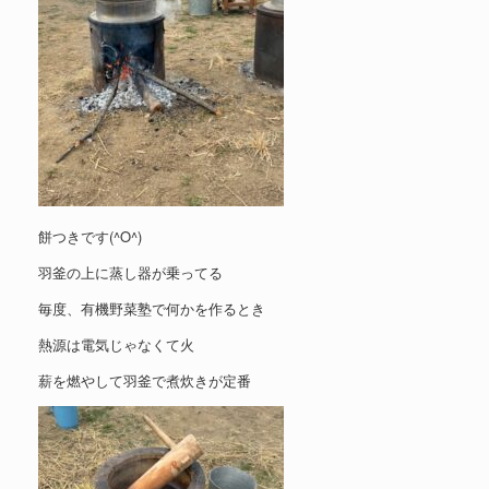
餅つきです(^O^)
羽釜の上に蒸し器が乗ってる
毎度、有機野菜塾で何かを作るとき
熱源は電気じゃなくて火
薪を燃やして羽釜で煮炊きが定番