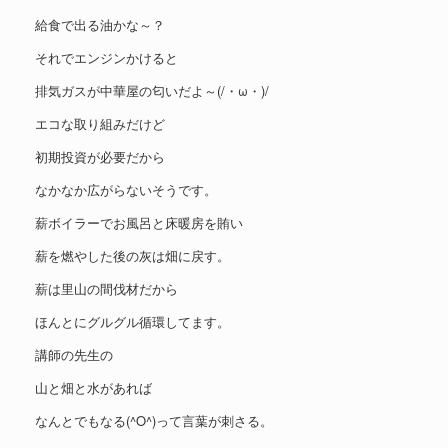
給食で出る油かな～？
それでエンジンかけると
排気ガスが中華屋の匂いだよ～(/・ω・)/
エコな取り組みだけど
初期投資が必要だから
なかなか広がらないそうです。
薪ボイラーでお風呂と床暖房を賄い
薪を燃やした後の灰は畑に戻す。
薪は里山の間伐材だから
ほんとにグルグル循環してます。
講師の先生の
山と畑と水があれば
なんとでもなる(^O^)って言葉が刺さる。