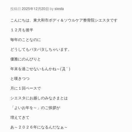
投稿日
2025年12月20日
by
siesta
こんにちは、東大和市ボディ＆ソウルケア整骨院シエスタです
１２月も後半
毎年のことなのに
どうしてもバタバタしちゃいます。
優雅にのんびりと
年末を過ごせないもんかね～(´Д｀)
と嘆きつつ
月に１回ペースで
シエスタにお越しのみなさまとは
「よいお年を～」のご挨拶が
増えてきて
あ～２０２６年になるんだなぁ～