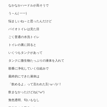
なかなかハードルが高そうで
う～ん( 一一)
悩ましいね～と思ったんだけど
バイオトイレは見た目
ごく普通の水洗トイレ
トイレの裏に回ると
いくつもタンクがあって
タンクに微生物たっぷりの液体を入れて
順番に浄化していく仕組みで
最終的にできた液体は
「飲めるよ」って言われたΣ(･ω･ﾉ)ﾉ！
飲まなかったけどね(;^ω^)
無色透明、匂いもなし