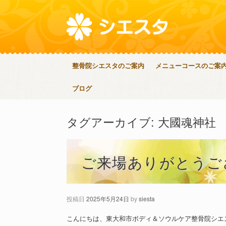
整骨院シエスタのご案内
メニューコースのご案
ブログ
タグアーカイブ:
大國魂神社
ご来場ありがとうご
投稿日
2025年5月24日
by
siesta
こんにちは、東大和市ボディ＆ソウルケア整骨院シエ