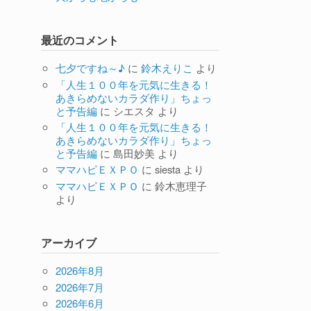
最近のコメント
七夕ですね～♪
に
鈴木えりこ
より
「人生１００年を元気に生きる！
あきらめないカラダ作り」ちょっ
と予告編
に
シエスタ
より
「人生１００年を元気に生きる！
あきらめないカラダ作り」ちょっ
と予告編
に
島田妙美
より
ママハピＥＸＰＯ
に
siesta
より
ママハピＥＸＰＯ
に
鈴木恵理子
より
アーカイブ
2026年8月
2026年7月
2026年6月