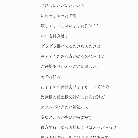
お越しいただいたかたも
いらっしゃったので
嬉しくなっちゃいました(*´▽｀*)
いつも好き勝手
ダラダラ書いてるだけなんだけど
みててくださる方がいるのね～（笑）
ご来場ありがとうございました。
その時にね
おすすめの神社ありますか～って話で
氏神様と産土様の話をしたんだけど
アタシがいきたい神社って
変なところが多いから(;^ω^)
東京で行くなら五社めぐりはどうだろう？
東京五社のうち四つは２３区にあって