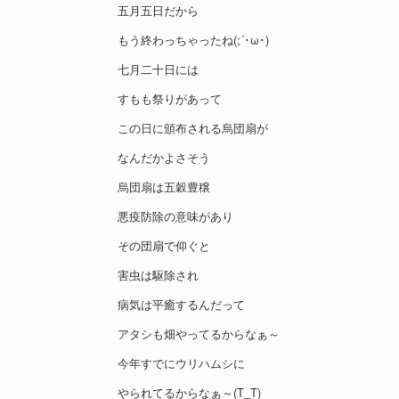
五月五日だから
もう終わっちゃったね(;´･ω･)
七月二十日には
すもも祭りがあって
この日に頒布される烏団扇が
なんだかよさそう
烏団扇は五穀豊穣
悪疫防除の意味があり
その団扇で仰ぐと
害虫は駆除され
病気は平癒するんだって
アタシも畑やってるからなぁ～
今年すでにウリハムシに
やられてるからなぁ～(T_T)