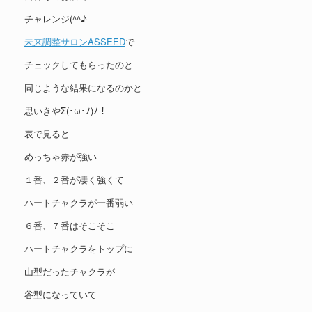
チャレンジ(^^♪
未来調整サロンASSEED
で
チェックしてもらったのと
同じような結果になるのかと
思いきやΣ(･ω･ﾉ)ﾉ！
表で見ると
めっちゃ赤が強い
１番、２番が凄く強くて
ハートチャクラが一番弱い
６番、７番はそこそこ
ハートチャクラをトップに
山型だったチャクラが
谷型になっていて