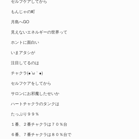
セルフケアしてから
もんじゃの町
月島へGO
見えないエネルギーの世界って
ホントに面白い
いまアタシが
注目してるのは
チャクラ(●´ω｀●)
セルフケアをしてから
サロンにお邪魔したせいか
ハートチャクラのタンクは
たっぷり９９％
１番、２番チャクラは７０％台
６番、７番チャクラは８０％台で