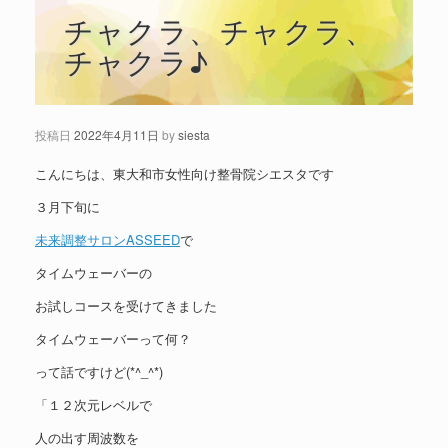
チャクラ、チャクラ、
チャクラ♪
投稿日
2022年4月11日
by
siesta
こんにちは、東大和市女性向け整骨院シエスタです
３月下旬に
未来調整サロンASSEED
で
タイムウェーバーの
お試しコースを受けてきました
タイムウェーバーって何？
って話ですけど(*^_^*)
「１２次元レベルで
人の出す周波数を