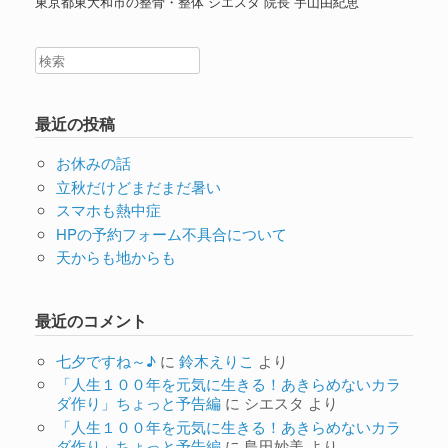
東京都東大和市の整骨・整体 シエスタ 院長 宇山由紀恵
最近の投稿
お休みの話
立秋だけどまだまだ暑い
スマホも熱中症
HPの予約フォーム不具合について
天からも地からも
最近のコメント
七夕ですね～♪
に
鈴木えりこ
より
「人生１００年を元気に生きる！あきらめないカラ
ダ作り」ちょっと予告編
に
シエスタ
より
「人生１００年を元気に生きる！あきらめないカラ
ダ作り」ちょっと予告編
に
島田妙美
より