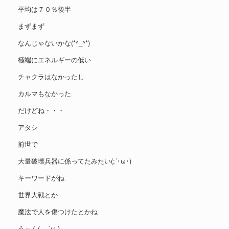
平均は７０％後半
まずまず
なんじゃないかな(*^_^*)
極端にエネルギーの低い
チャクラはなかったし
カルマもなかった
だけどね・・・
アタシ
前世で
大量破壊兵器に係ってたみたい(;´･ω･)
キーワードがね
世界大戦とか
魔法で人を傷つけたとかね
う～ん(。-`ω-)