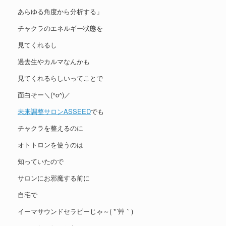
あらゆる角度から分析する」
チャクラのエネルギー状態を
見てくれるし
過去生やカルマなんかも
見てくれるらしいってことで
面白そー＼(^o^)／
未来調整サロンASSEED
でも
チャクラを整えるのに
オトトロンを使うのは
知っていたので
サロンにお邪魔する前に
自宅で
イーマサウンドセラピーじゃ～( *´艸｀)