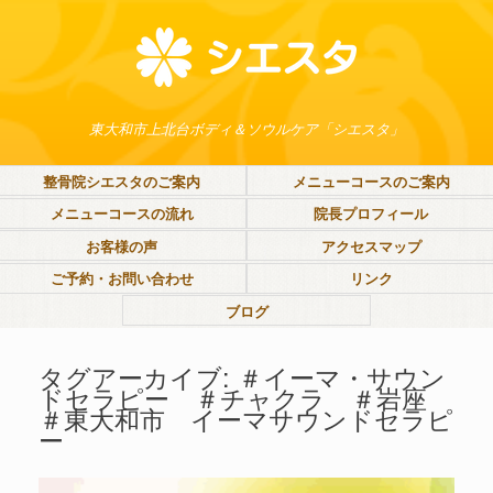
東大和市上北台ボディ＆ソウルケア「シエスタ」
整骨院シエスタのご案内
メニューコースのご案内
メニューコースの流れ
院長プロフィール
お客様の声
アクセスマップ
ご予約・お問い合わせ
リンク
ブログ
タグアーカイブ:
＃イーマ・サウン
ドセラピー ＃チャクラ ＃岩座
＃東大和市 イーマサウンドセラピ
ー