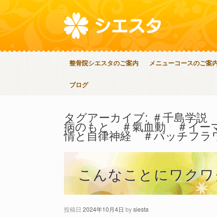
整骨院シエスタのご案内
メニューコースのご案
ブログ
タグアーカイブ:
＃千島学説
病のもと ＃氣血動 ＃イー
情と自律神経 ＃バッチフラ
こんなことにワクワ
投稿日
2024年10月4日
by
siesta