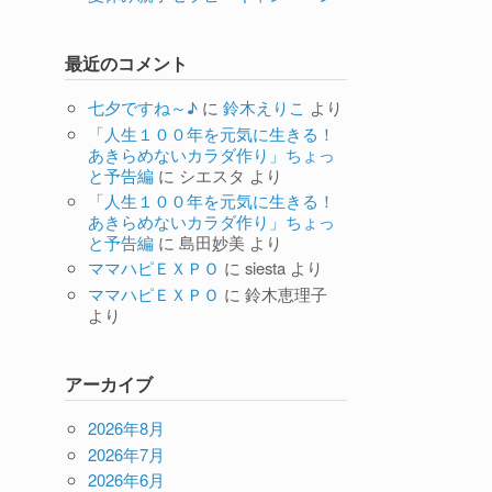
最近のコメント
七夕ですね～♪
に
鈴木えりこ
より
「人生１００年を元気に生きる！
あきらめないカラダ作り」ちょっ
と予告編
に
シエスタ
より
「人生１００年を元気に生きる！
あきらめないカラダ作り」ちょっ
と予告編
に
島田妙美
より
ママハピＥＸＰＯ
に
siesta
より
ママハピＥＸＰＯ
に
鈴木恵理子
より
アーカイブ
2026年8月
2026年7月
2026年6月