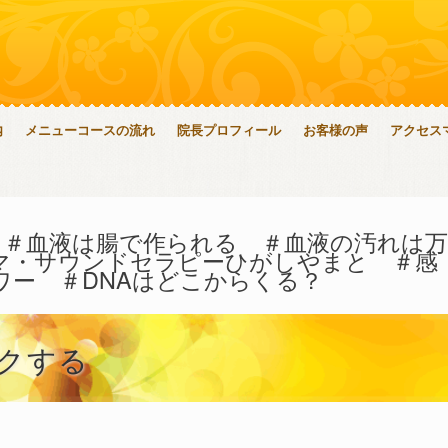
内
メニューコースの流れ
院長プロフィール
お客様の声
アクセス
 ＃血液は腸で作られる ＃血液の汚れは万
マ・サウンドセラピーひがしやまと ＃感
ワー ＃DNAはどこからくる？
クする