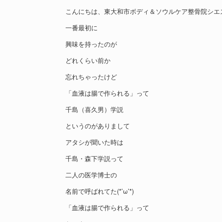
こんにちは、東大和市ボディ＆ソウルケア整骨院シエ
一番最初に
興味を持ったのが
どれくらい前か
忘れちゃったけど
「血液は腸で作られる」って
千島（喜久男）学説
というのがありまして
アタシが聞いた時は
千島・森下学説って
二人の医学博士の
名前で呼ばれてた(*’ω’*)
「血液は腸で作られる」って