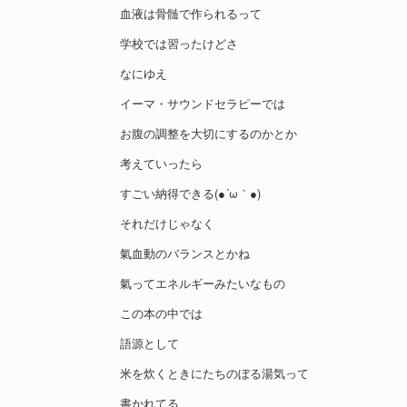
血液は骨髄で作られるって
学校では習ったけどさ
なにゆえ
イーマ・サウンドセラピーでは
お腹の調整を大切にするのかとか
考えていったら
すごい納得できる(●´ω｀●)
それだけじゃなく
氣血動のバランスとかね
氣ってエネルギーみたいなもの
この本の中では
語源として
米を炊くときにたちのぼる湯気って
書かれてる