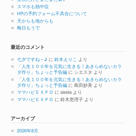
スマホも熱中症
HPの予約フォーム不具合について
天からも地からも
晦日もうで
最近のコメント
七夕ですね～♪
に
鈴木えりこ
より
「人生１００年を元気に生きる！あきらめないカラ
ダ作り」ちょっと予告編
に
シエスタ
より
「人生１００年を元気に生きる！あきらめないカラ
ダ作り」ちょっと予告編
に
島田妙美
より
ママハピＥＸＰＯ
に
siesta
より
ママハピＥＸＰＯ
に
鈴木恵理子
より
アーカイブ
2026年8月