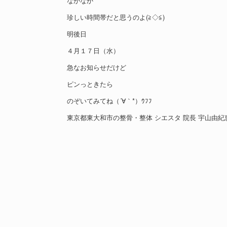
なかなか
珍しい時間帯だと思うのよ(≧◇≦)
明後日
４月１７日（水）
急なお知らせだけど
ピンっときたら
のぞいてみてね（´∀｀*）ｳﾌﾌ
東京都東大和市の整骨・整体 シエスタ 院長 宇山由紀