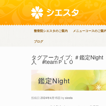
整骨院シエスタのご案内
メニューコースのご案
ブログ
タグアーカイブ:
＃鑑定Nig
人 #teamＰＬＯ
鑑定Night
投稿日
2024年4月15日
by
siesta