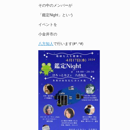
その中のメンバーが
「鑑定Night」という
イベントを
小金井市の
八方知人
で行います(#^.^#)