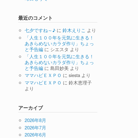
最近のコメント
七夕ですね～♪
に
鈴木えりこ
より
「人生１００年を元気に生きる！
あきらめないカラダ作り」ちょっ
と予告編
に
シエスタ
より
「人生１００年を元気に生きる！
あきらめないカラダ作り」ちょっ
と予告編
に
島田妙美
より
ママハピＥＸＰＯ
に
siesta
より
ママハピＥＸＰＯ
に
鈴木恵理子
より
アーカイブ
2026年8月
2026年7月
2026年6月