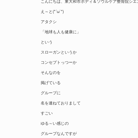
こんにちは、東大和市ボディ＆ソウルケア整骨院シエ
え～と(*´ω`*)
アタクシ
「地球も人も健康に」
という
スローガンというか
コンセプトっつーか
そんなのを
掲げている
グループに
名を連ねておりまして
すごい
ゆる～い感じの
グループなんですが