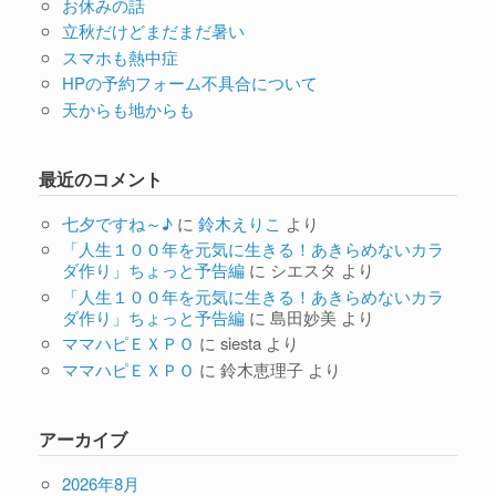
お休みの話
立秋だけどまだまだ暑い
スマホも熱中症
HPの予約フォーム不具合について
天からも地からも
最近のコメント
七夕ですね～♪
に
鈴木えりこ
より
「人生１００年を元気に生きる！あきらめないカラ
ダ作り」ちょっと予告編
に
シエスタ
より
「人生１００年を元気に生きる！あきらめないカラ
ダ作り」ちょっと予告編
に
島田妙美
より
ママハピＥＸＰＯ
に
siesta
より
ママハピＥＸＰＯ
に
鈴木恵理子
より
アーカイブ
2026年8月