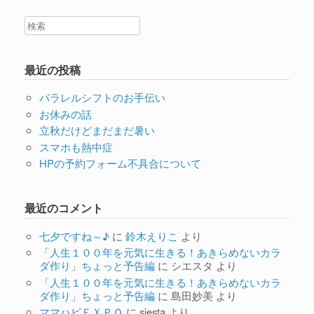
最近の投稿
パラレルシフトのお手伝い
お休みの話
立秋だけどまだまだ暑い
スマホも熱中症
HPの予約フォーム不具合について
最近のコメント
七夕ですね～♪
に
鈴木えりこ
より
「人生１００年を元気に生きる！あきらめないカラ
ダ作り」ちょっと予告編
に
シエスタ
より
「人生１００年を元気に生きる！あきらめないカラ
ダ作り」ちょっと予告編
に
島田妙美
より
ママハピＥＸＰＯ
に
siesta
より