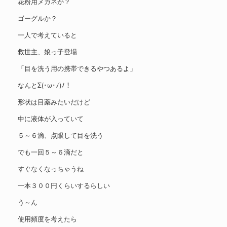
花粉用メガネか？
ゴーグルか？
一人で考えていると
救世主、娘っ子登場
「目を洗う用の携帯できるやつあるよ」
なんとΣ(･ω･ﾉ)ﾉ！
形状は目薬みたいだけど
中に液体が入っていて
５～６滴、点眼して目を洗う
でも一回５～６滴だと
すぐなくなっちゃうね
一本３００円くらいするらしい
う～ん
使用頻度を考えたら