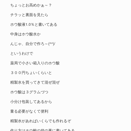
ちょっとお高めかぁ～？
チラッと裏面を見たら
ホウ酸液1.0％と書いてある
中身はホウ酸水か
んじゃ、自分で作ろ～(^^)/
というわけで
薬局で小さい箱入りのホウ酸
３００円ちょいくらいと
精製水を買ってきて混ぜ混ぜ
ホウ酸は３グラムづつ
小分け包装してあるから
量る必要がなくて便利
精製水があればいくらでも作れるぞ
作り方はホウ酸の箱の裏に書いてある。