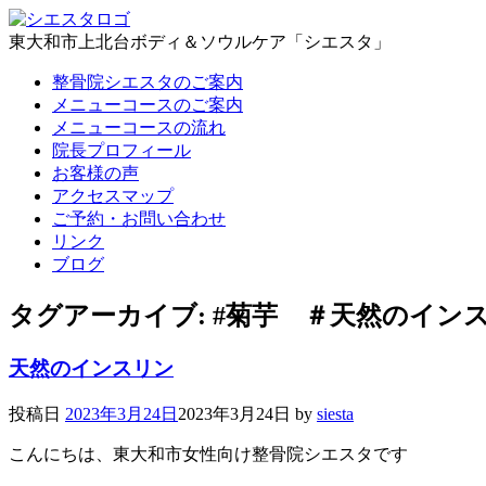
東大和市上北台ボディ＆ソウルケア「シエスタ」
整骨院シエスタのご案内
メニューコースのご案内
メニューコースの流れ
院長プロフィール
お客様の声
アクセスマップ
ご予約・お問い合わせ
リンク
ブログ
タグアーカイブ:
#菊芋 ＃天然のイン
天然のインスリン
投稿日
2023年3月24日
2023年3月24日
by
siesta
こんにちは、東大和市女性向け整骨院シエスタです