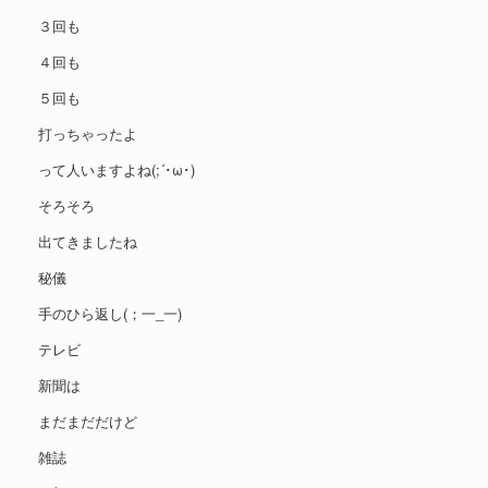
３回も
４回も
５回も
打っちゃったよ
って人いますよね(;´･ω･)
そろそろ
出てきましたね
秘儀
手のひら返し(；一_一)
テレビ
新聞は
まだまだだけど
雑誌