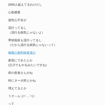
2000人超えてるわけだし
心筋梗塞
急性心不全が
流行ってるし
（流行る病気じゃないよ）
帯状疱疹も流行ってるし
（だから流行る病気じゃないって）
梅毒の無料検査場が
新宿にできたとか
(立川でもやるみたいですね）
癌の患者さんがね
特にターボ癌とかね
増えてるとか
うそ～ん:;(∩´﹏`∩);:
って