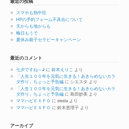
最近の投稿
スマホも熱中症
HPの予約フォーム不具合について
天からも地からも
晦日もうで
夏休み親子セラピーキャンペーン
最近のコメント
七夕ですね～♪
に
鈴木えりこ
より
「人生１００年を元気に生きる！あきらめないカラ
ダ作り」ちょっと予告編
に
シエスタ
より
「人生１００年を元気に生きる！あきらめないカラ
ダ作り」ちょっと予告編
に
島田妙美
より
ママハピＥＸＰＯ
に
siesta
より
ママハピＥＸＰＯ
に
鈴木恵理子
より
アーカイブ