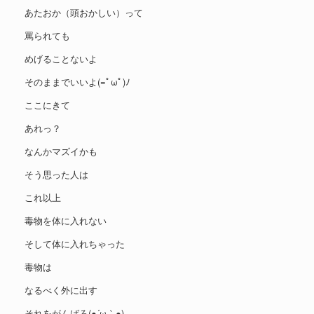
あたおか（頭おかしい）って
罵られても
めげることないよ
そのままでいいよ(=ﾟωﾟ)ﾉ
ここにきて
あれっ？
なんかマズイかも
そう思った人は
これ以上
毒物を体に入れない
そして体に入れちゃった
毒物は
なるべく外に出す
それをがんばろ(●´ω｀●)