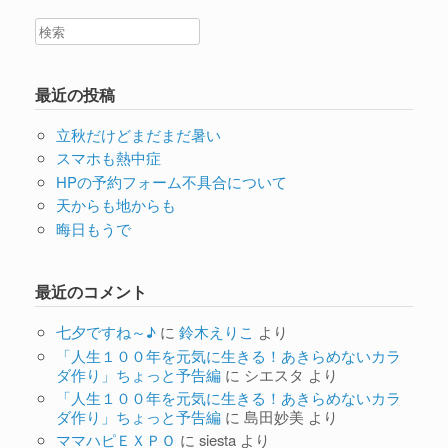
最近の投稿
立秋だけどまだまだ暑い
スマホも熱中症
HPの予約フォーム不具合について
天からも地からも
晦日もうで
最近のコメント
七夕ですね～♪
に
鈴木えりこ
より
「人生１００年を元気に生きる！あきらめないカラ
ダ作り」ちょっと予告編
に
シエスタ
より
「人生１００年を元気に生きる！あきらめないカラ
ダ作り」ちょっと予告編
に
島田妙美
より
ママハピＥＸＰＯ
に
siesta
より