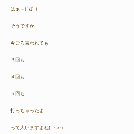
はぁ～(ﾟДﾟ;)
そうですか
今ごろ言われても
３回も
４回も
５回も
打っちゃったよ
って人いますよね(;´･ω･)