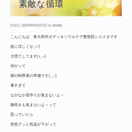
素敵な循環
投稿日
2024年9月27日
by
siesta
こんにちは、東大和市ボディ＆ソウルケア整骨院シエスタです
急に涼しくなって
大慌てしてます(>_<)
何がって
畑の秋野菜の準備です(-_-;)
暑すぎて
なかなか苗作りが進まないよ～
種蒔きも進まないよ～って
思っていたら
突然グッと気温が下がって