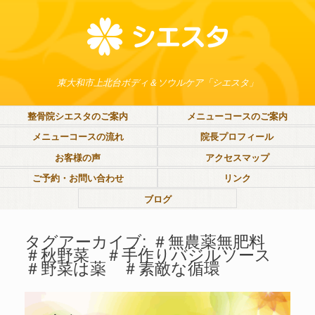
東大和市上北台ボディ＆ソウルケア「シエスタ」
整骨院シエスタのご案内
メニューコースのご案内
メニューコースの流れ
院長プロフィール
お客様の声
アクセスマップ
ご予約・お問い合わせ
リンク
ブログ
タグアーカイブ:
＃無農薬無肥料
＃秋野菜 ＃手作りバジルソース
＃野菜は薬 ＃素敵な循環