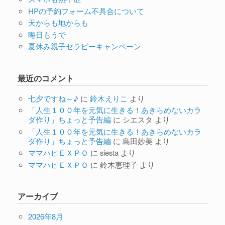
HPの予約フォーム不具合について
天からも地からも
晦日もうで
夏休み親子セラピーキャンペーン
最近のコメント
七夕ですね～♪
に
鈴木えりこ
より
「人生１００年を元気に生きる！あきらめないカラ
ダ作り」ちょっと予告編
に
シエスタ
より
「人生１００年を元気に生きる！あきらめないカラ
ダ作り」ちょっと予告編
に
島田妙美
より
ママハピＥＸＰＯ
に
siesta
より
ママハピＥＸＰＯ
に
鈴木恵理子
より
アーカイブ
2026年8月