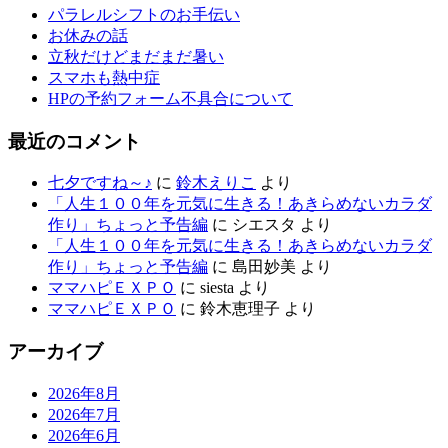
パラレルシフトのお手伝い
お休みの話
立秋だけどまだまだ暑い
スマホも熱中症
HPの予約フォーム不具合について
最近のコメント
七夕ですね～♪
に
鈴木えりこ
より
「人生１００年を元気に生きる！あきらめないカラダ
作り」ちょっと予告編
に
シエスタ
より
「人生１００年を元気に生きる！あきらめないカラダ
作り」ちょっと予告編
に
島田妙美
より
ママハピＥＸＰＯ
に
siesta
より
ママハピＥＸＰＯ
に
鈴木恵理子
より
アーカイブ
2026年8月
2026年7月
2026年6月