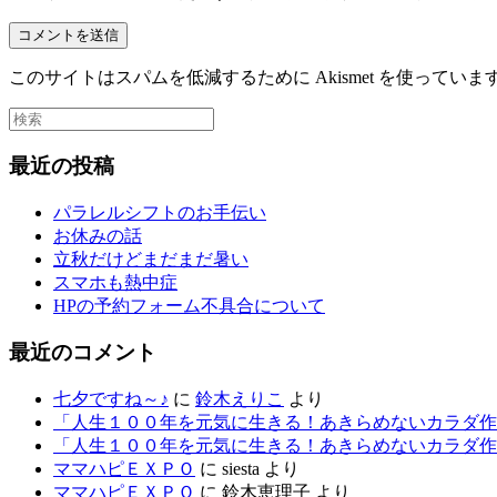
このサイトはスパムを低減するために Akismet を使っていま
最近の投稿
パラレルシフトのお手伝い
お休みの話
立秋だけどまだまだ暑い
スマホも熱中症
HPの予約フォーム不具合について
最近のコメント
七夕ですね～♪
に
鈴木えりこ
より
「人生１００年を元気に生きる！あきらめないカラダ作
「人生１００年を元気に生きる！あきらめないカラダ作
ママハピＥＸＰＯ
に
siesta
より
ママハピＥＸＰＯ
に
鈴木恵理子
より