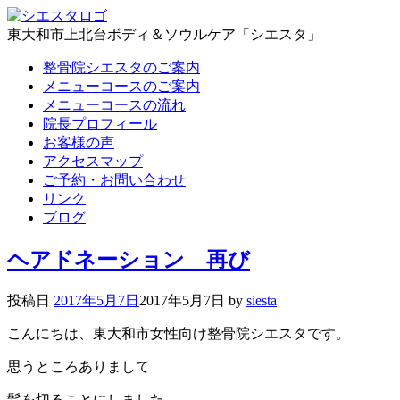
東大和市上北台ボディ＆ソウルケア「シエスタ」
整骨院シエスタのご案内
メニューコースのご案内
メニューコースの流れ
院長プロフィール
お客様の声
アクセスマップ
ご予約・お問い合わせ
リンク
ブログ
ヘアドネーション 再び
投稿日
2017年5月7日
2017年5月7日
by
siesta
こんにちは、東大和市女性向け整骨院シエスタです。
思うところありまして
髪を切ることにしました