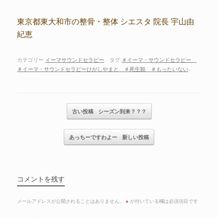
東京都東大和市の整骨・整体 シエスタ 院長 宇山由
紀恵
カテゴリー
イーマサウンドセラピー
タグ
＃イーマ・サウンドセラピー
＃イーマ・サウンドセラピーひがしやまと ＃死生観 ＃もったいない
.
記事のナビゲーション
古い投稿
シーズン到来？？？
あっちーですわよー
新しい投稿
コメントを残す
メールアドレスが公開されることはありません。
※
が付いている欄は必須項目です