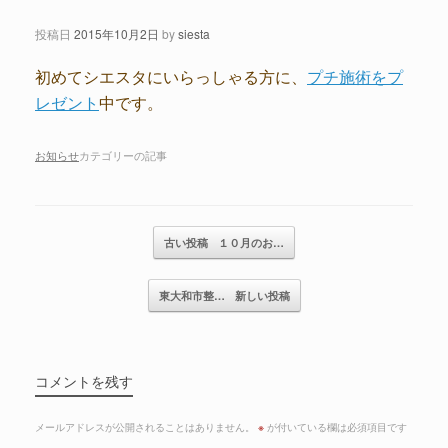
投稿日
2015年10月2日
by
siesta
初めてシエスタにいらっしゃる方に、
プチ施術をプ
レゼント
中です。
お知らせ
カテゴリーの記事
記事のナビゲーション
古い投稿
１０月のお…
東大和市整…
新しい投稿
コメントを残す
メールアドレスが公開されることはありません。
※
が付いている欄は必須項目です