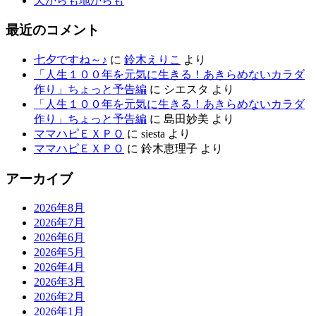
天からも地からも
最近のコメント
七夕ですね～♪
に
鈴木えりこ
より
「人生１００年を元気に生きる！あきらめないカラダ
作り」ちょっと予告編
に
シエスタ
より
「人生１００年を元気に生きる！あきらめないカラダ
作り」ちょっと予告編
に
島田妙美
より
ママハピＥＸＰＯ
に
siesta
より
ママハピＥＸＰＯ
に
鈴木恵理子
より
アーカイブ
2026年8月
2026年7月
2026年6月
2026年5月
2026年4月
2026年3月
2026年2月
2026年1月