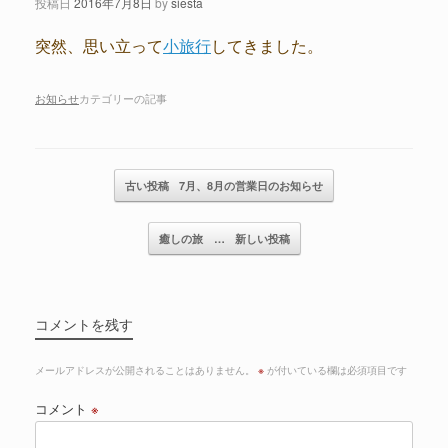
投稿日
2016年7月8日
by
siesta
突然、思い立って
小旅行
してきました。
お知らせ
カテゴリーの記事
記事のナビゲーション
古い投稿
7月、8月の営業日のお知らせ
癒しの旅 …
新しい投稿
コメントを残す
メールアドレスが公開されることはありません。
※
が付いている欄は必須項目です
コメント
※