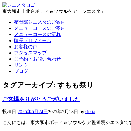
東大和市上北台ボディ＆ソウルケア「シエスタ」
整骨院シエスタのご案内
メニューコースのご案内
メニューコースの流れ
院長プロフィール
お客様の声
アクセスマップ
ご予約・お問い合わせ
リンク
ブログ
タグアーカイブ:
すもも祭り
ご来場ありがとうございました
投稿日
2025年5月24日
2025年7月18日
by
siesta
こんにちは、東大和市ボディ＆ソウルケア整骨院シエスタで