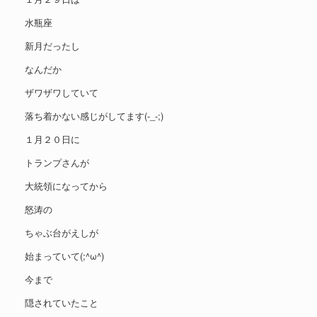
水瓶座
新月だったし
なんだか
ザワザワしていて
落ち着かない感じがしてます(-_-;)
１月２０日に
トランプさんが
大統領になってから
怒涛の
ちゃぶ台がえしが
始まっていて(;^ω^)
今まで
隠されていたこと