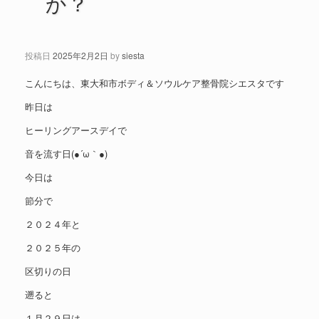
か？
投稿日
2025年2月2日
by
siesta
こんにちは、東大和市ボディ＆ソウルケア整骨院シエスタです
昨日は
ヒーリングアースデイで
音を流す日(●´ω｀●)
今日は
節分で
２０２４年と
２０２５年の
区切りの日
遡ると
１月２９日は