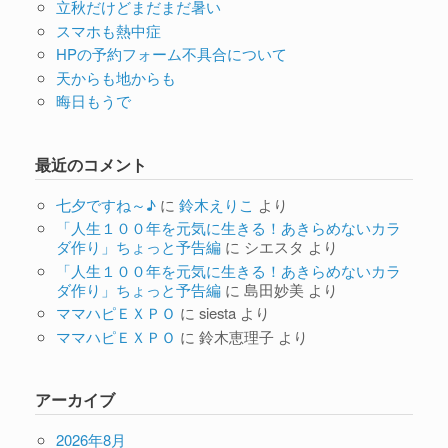
立秋だけどまだまだ暑い
スマホも熱中症
HPの予約フォーム不具合について
天からも地からも
晦日もうで
最近のコメント
七夕ですね～♪
に
鈴木えりこ
より
「人生１００年を元気に生きる！あきらめないカラ
ダ作り」ちょっと予告編
に
シエスタ
より
「人生１００年を元気に生きる！あきらめないカラ
ダ作り」ちょっと予告編
に
島田妙美
より
ママハピＥＸＰＯ
に
siesta
より
ママハピＥＸＰＯ
に
鈴木恵理子
より
アーカイブ
2026年8月