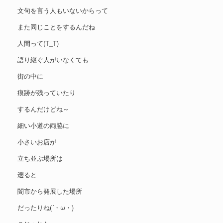
文句を言う人もいないからって
また同じことをするんだね
人間って(T_T)
語り継ぐ人がいなくても
街の中に
痕跡が残っていたり
するんだけどね～
細い小道の両脇に
小さいお店が
立ち並ぶ場所は
遡ると
闇市から発展した場所
だったりね(´・ω・)