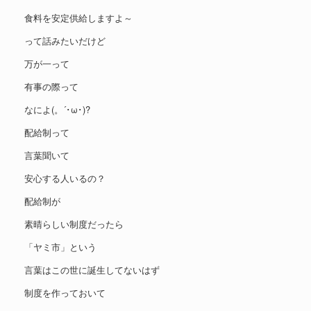
食料を安定供給しますよ～
って話みたいだけど
万が一って
有事の際って
なによ(。´･ω･)?
配給制って
言葉聞いて
安心する人いるの？
配給制が
素晴らしい制度だったら
「ヤミ市」という
言葉はこの世に誕生してないはず
制度を作っておいて