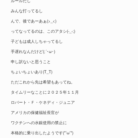
ルールだし
みんな打ってるし
んで、後であーあぁ(>_<)
ってなってるのは、このアタシ(-_-;)
子どもは成人しちゃってるし
手遅れなんだけど(;´･ω･)
申し訳ないと思うこと
ちょいちょいあり(T_T)
ただこれから先は希望もあってね。
タイムリーなことに２０２５年１１月
ロバート・Ｆ・ケネディ・ジュニア
アメリカの保健福祉長官が
ワクチンへの水銀使用の禁止に
本格的に乗り出したようです(*’ω’*)