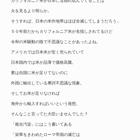
カリフォルニア米が日本に雪崩れ込んでくることは
火を見るより明らか。
そうすれば、日本の米作地帯はほぼ全滅してしまうだろう」
５０年前だからカリフォルニア米が名指しされてるけど
令和の米騒動の陰で不思議なことがあったよね。
アメリカでは日本米が安く売られていて
日本国内では米が品薄で価格高騰。
要は自国に米が足りてないのに
外国に輸出している摩訶不思議な現象。
そしてお米が足りなければ
海外から輸入すればいいという発想。
そんなこと言ってた大臣いませんでした？
「複合汚染」にはこう書いてある
「栄華をきわめたローマ帝国の滅亡は