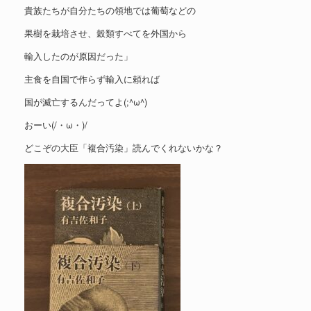
貴族たちが自分たちの領地では葡萄などの
果樹を栽培させ、穀類すべてを外国から
輸入したのが原因だった」
主食を自国で作らず輸入に頼れば
国が滅亡するんだってよ(;^ω^)
おーい(/・ω・)/
どこぞの大臣「複合汚染」読んでくれないかな？