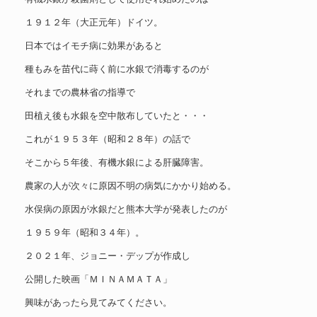
１９１２年（大正元年）ドイツ。
日本ではイモチ病に効果があると
種もみを苗代に蒔く前に水銀で消毒するのが
それまでの農林省の指導で
田植え後も水銀を空中散布していたと・・・
これが１９５３年（昭和２８年）の話で
そこから５年後、有機水銀による肝臓障害。
農家の人が次々に原因不明の病気にかかり始める。
水俣病の原因が水銀だと熊本大学が発表したのが
１９５９年（昭和３４年）。
２０２１年、ジョニー・デップが作成し
公開した映画「ＭＩＮＡＭＡＴＡ」
興味があったら見てみてください。