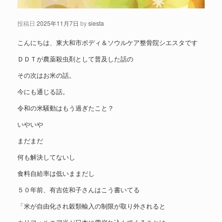
投稿日
2025年11月7日
by
siesta
こんにちは、東大和市ボディ＆ソウルケア整骨院シエスタです
ＤＤＴが農薬殺虫剤として普及した話の
その次はお米の話。
今にも通じる話。
令和の米騒動はもう過ぎたこと？
いやいや
まだまだ
何も解決してないし
食料自給率は低いままだし
５０年前、有吉佐和子さんはこう書いてる
「米が自由化され穀類輸入の制限が取り外されると