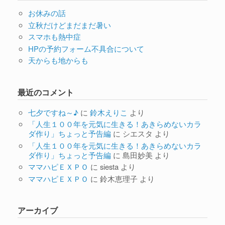
お休みの話
立秋だけどまだまだ暑い
スマホも熱中症
HPの予約フォーム不具合について
天からも地からも
最近のコメント
七夕ですね～♪
に
鈴木えりこ
より
「人生１００年を元気に生きる！あきらめないカラ
ダ作り」ちょっと予告編
に
シエスタ
より
「人生１００年を元気に生きる！あきらめないカラ
ダ作り」ちょっと予告編
に
島田妙美
より
ママハピＥＸＰＯ
に
siesta
より
ママハピＥＸＰＯ
に
鈴木恵理子
より
アーカイブ