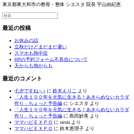
東京都東大和市の整骨・整体 シエスタ 院長 宇山由紀恵
最近の投稿
お休みの話
立秋だけどまだまだ暑い
スマホも熱中症
HPの予約フォーム不具合について
天からも地からも
最近のコメント
七夕ですね～♪
に
鈴木えりこ
より
「人生１００年を元気に生きる！あきらめないカラダ
作り」ちょっと予告編
に
シエスタ
より
「人生１００年を元気に生きる！あきらめないカラダ
作り」ちょっと予告編
に
島田妙美
より
ママハピＥＸＰＯ
に
siesta
より
ママハピＥＸＰＯ
に
鈴木恵理子
より