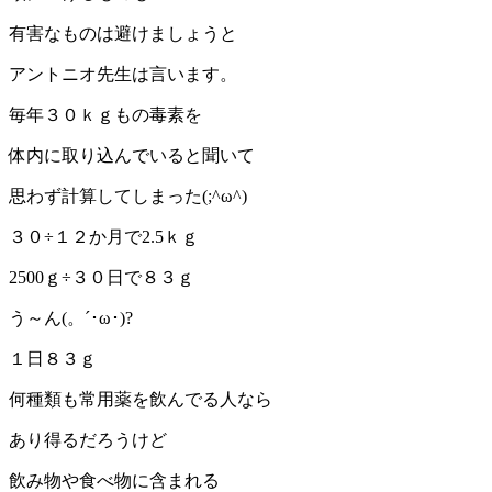
有害なものは避けましょうと
アントニオ先生は言います。
毎年３０ｋｇもの毒素を
体内に取り込んでいると聞いて
思わず計算してしまった(;^ω^)
３０÷１２か月で2.5ｋｇ
2500ｇ÷３０日で８３ｇ
う～ん(。´･ω･)?
１日８３ｇ
何種類も常用薬を飲んでる人なら
あり得るだろうけど
飲み物や食べ物に含まれる