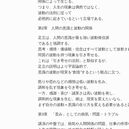
関係によって生じる。
つまり、人生の現象は偶然ではなく、
波動の法則に従って
必然的に起きているという立場である。
第2章 人間の意識と波動の関係
足立は、人間の意識が最も強い波動発信源
であると強調する。
思考・感情・価値観・信念はすべて波動として放射さ
同質の波動を持つ現象を引き寄せる。
これは「引き寄せの法則」と類似するが、
足立の説明はより宇宙論的で、
意識の波動が現実を“創造”するという観点に立つ。
怒りや恐れなどの感情は低い波動を生み、
調和を乱す現象を引き寄せる。
一方、感謝・喜び・誠実さは高い波動を発し、
調和的な現象を生む。彼は、現実を変えたいなら、
まず自分の波動＝意識の在り方を変える必要があると
第3章 「歪み」としての病気・問題・トラブル
講演の中盤では、病気や人間関係の問題、仕事の停滞