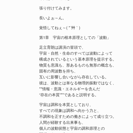
張り付けてみます。
長いよぉ～ん。
覚悟してねぇ～( *´艸｀)
第1章 宇宙の根本原理としての「波動」
足立育朗は講演の冒頭で、
宇宙・自然・生命のすべては波動によって
構成されているという基本原理を提示する。
物質も意識も、形あるものも無形の概念も、
固有の周波数を持ち、
互いに影響し合いながら存在している。
彼は、波動とは単なる物理的振動ではなく、
**情報・意識・エネルギーを含んだ
“存在の本質”**であると説明する。
宇宙は調和を本質としており、
すべての現象は調和へ向かう力と、
不調和を正すための働きによって成り立つ。
人間が経験する出来事も、
個人の波動状態と宇宙の調和原理との