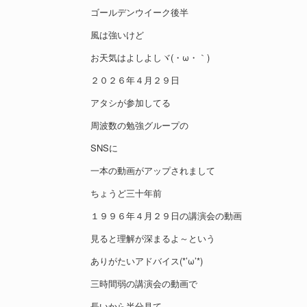
ゴールデンウイーク後半
風は強いけど
お天気はよしよしヾ(・ω・｀)
２０２６年４月２９日
アタシが参加してる
周波数の勉強グループの
SNSに
一本の動画がアップされまして
ちょうど三十年前
１９９６年４月２９日の講演会の動画
見ると理解が深まるよ～という
ありがたいアドバイス(*’ω’*)
三時間弱の講演会の動画で
長いから半分見て