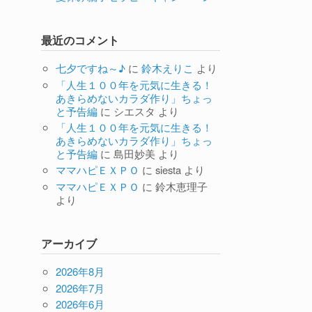
最近のコメント
七夕ですね～♪
に
鈴木えりこ
より
「人生１００年を元気に生きる！
あきらめないカラダ作り」ちょっ
と予告編
に
シエスタ
より
「人生１００年を元気に生きる！
あきらめないカラダ作り」ちょっ
と予告編
に
島田妙美
より
ママハピＥＸＰＯ
に
siesta
より
ママハピＥＸＰＯ
に
鈴木恵理子
より
アーカイブ
2026年8月
2026年7月
2026年6月