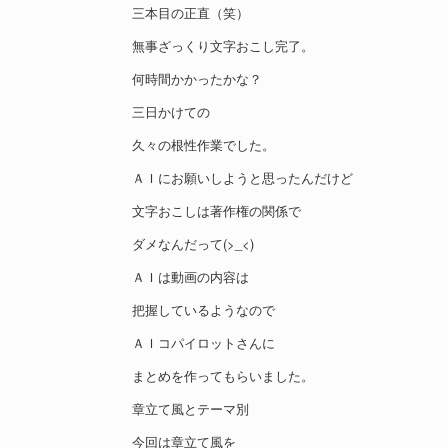
三本目の正直（笑）
無事ざっくり文字おこし完了。
何時間かかったかな？
三日かけての
久々の根性作業でした。
ＡＩにお願いしようと思ったんだけど
文字おこしは著作権の関係で
ダメなんだって(>_<)
ＡＩは動画の内容は
把握しているようなので
ＡＩコパイロットさんに
まとめを作ってもらいました。
章立て風とテーマ別
今回は章立て風を