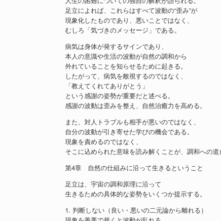
人生の困難についての独自の解釈が語られる。
足立によれば、これらはすべて波動の“歪み”が
現象化したものであり、悪いことではなく、
むしろ「気づきのメッセージ」である。
病気は身体が発するサインであり、
本人の意識や生活の波動が自然の調和から
外れていることを知らせるために起きる。
したがって、病気を敵視するのではなく、
「教えてくれてありがとう」
という感謝の姿勢が重要だと述べる。
感謝の波動は歪みを整え、自然治癒力を高める。
また、対人トラブルも相手が悪いのではなく、
自分の波動が引き寄せた学びの機会である。
現象を責めるのではなく、
そこに込められた意味を読み解くことが、調和への道
第4章 自然の仕組みに沿って生きるということ
足立は、宇宙の調和原理に沿って
生きるための具体的な姿勢をいくつか提示する。
1. 判断しない（良い・悪いの二元論から離れる）
現象を善悪で裁くと波動が乱れる。