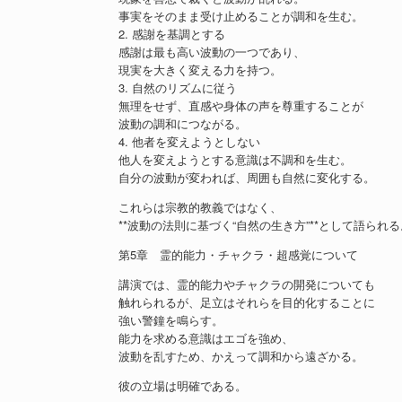
事実をそのまま受け止めることが調和を生む。
2. 感謝を基調とする
感謝は最も高い波動の一つであり、
現実を大きく変える力を持つ。
3. 自然のリズムに従う
無理をせず、直感や身体の声を尊重することが
波動の調和につながる。
4. 他者を変えようとしない
他人を変えようとする意識は不調和を生む。
自分の波動が変われば、周囲も自然に変化する。
これらは宗教的教義ではなく、
**波動の法則に基づく“自然の生き方”**として語られる
第5章 霊的能力・チャクラ・超感覚について
講演では、霊的能力やチャクラの開発についても
触れられるが、足立はそれらを目的化することに
強い警鐘を鳴らす。
能力を求める意識はエゴを強め、
波動を乱すため、かえって調和から遠ざかる。
彼の立場は明確である。