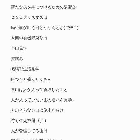
新たな技を身につけるための講習会
２５日クリスマスは
願い事が叶う日とかなんとか( *´艸｀)
今回の有機野菜塾は
里山見学
麦踏み
循環型生活見学
餅つきと盛りだくさん
里山は人が入って管理した山と
人が入っていない山の違いを見学。
人の入らない山は倒木だらけ
竹も生え放題(´Д｀)
人が管理してる山は