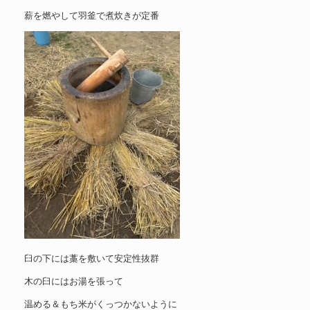
薪を燃やして羽釜で煮炊きが定番
臼の下には藁を敷いて安定性抜群
木の臼にはお湯を張って
温める＆もち米がくっつかないように