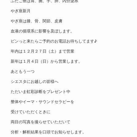
ふたご座は肩、腕、手、肺、内分泌系
やぎ座新月
やぎ座は膝、骨、関節、皮膚
血液の循環系に影響を及ぼします。
ピンっと来たらご予約のお電話お待ちしてます♪
年内は１２月２７日（土）まで営業
新年は１月４日（日）から営業します。
あともう一つ
シエスタにお越しの皆様へ
ただいま虹彩診断をプレゼント中
整体やイーマ・サウンドセラピーを
受けていただくときに
両目の写真を撮らせていただいて
分析・解析結果を口頭でお知らせします。