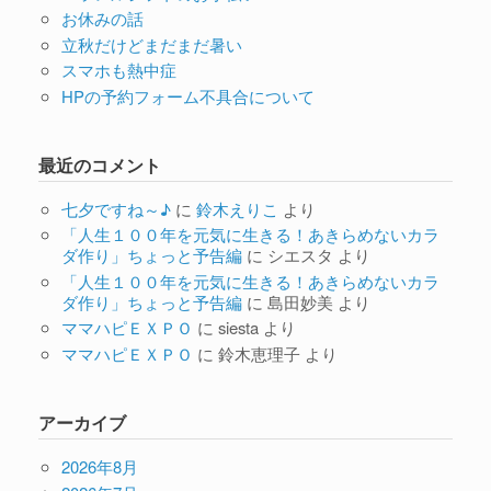
お休みの話
立秋だけどまだまだ暑い
スマホも熱中症
HPの予約フォーム不具合について
最近のコメント
七夕ですね～♪
に
鈴木えりこ
より
「人生１００年を元気に生きる！あきらめないカラ
ダ作り」ちょっと予告編
に
シエスタ
より
「人生１００年を元気に生きる！あきらめないカラ
ダ作り」ちょっと予告編
に
島田妙美
より
ママハピＥＸＰＯ
に
siesta
より
ママハピＥＸＰＯ
に
鈴木恵理子
より
アーカイブ
2026年8月