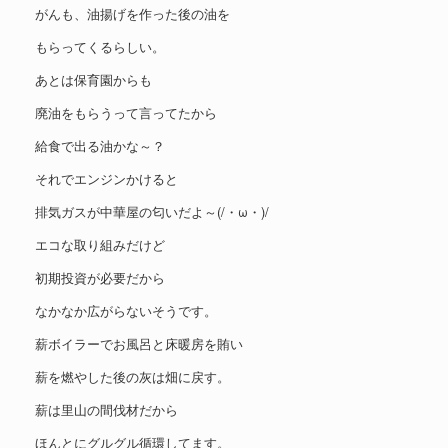
がんも、油揚げを作った後の油を
もらってくるらしい。
あとは保育園からも
廃油をもらうって言ってたから
給食で出る油かな～？
それでエンジンかけると
排気ガスが中華屋の匂いだよ～(/・ω・)/
エコな取り組みだけど
初期投資が必要だから
なかなか広がらないそうです。
薪ボイラーでお風呂と床暖房を賄い
薪を燃やした後の灰は畑に戻す。
薪は里山の間伐材だから
ほんとにグルグル循環してます。