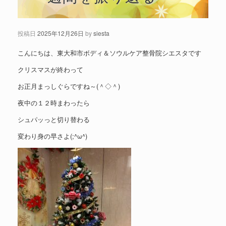
投稿日
2025年12月26日
by
siesta
こんにちは、東大和市ボディ＆ソウルケア整骨院シエスタです
クリスマスが終わって
お正月まっしぐらですね～(＾◇＾)
夜中の１２時まわったら
シュパッっと切り替わる
変わり身の早さよ(;^ω^)