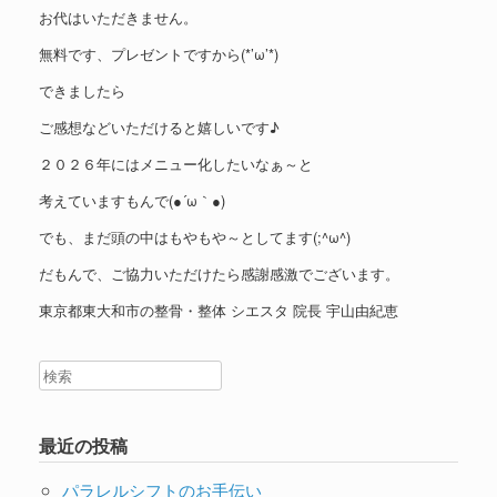
お代はいただきません。
無料です、プレゼントですから(*’ω’*)
できましたら
ご感想などいただけると嬉しいです♪
２０２６年にはメニュー化したいなぁ～と
考えていますもんで(●´ω｀●)
でも、まだ頭の中はもやもや～としてます(;^ω^)
だもんで、ご協力いただけたら感謝感激でございます。
東京都東大和市の整骨・整体 シエスタ 院長 宇山由紀恵
最近の投稿
パラレルシフトのお手伝い