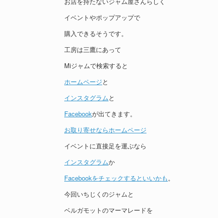
お店を持たないジャム屋さんらしく
イベントやポップアップで
購入できるそうです。
工房は三鷹にあって
Miジャムで検索すると
ホームページ
と
インスタグラム
と
Facebook
が出てきます。
お取り寄せならホームページ
イベントに直接足を運ぶなら
インスタグラム
か
Facebookをチェックするといいかも
。
今回いちじくのジャムと
ベルガモットのマーマレードを