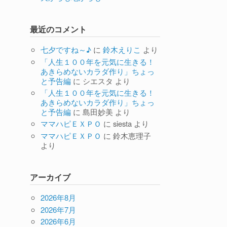
最近のコメント
七夕ですね～♪
に
鈴木えりこ
より
「人生１００年を元気に生きる！
あきらめないカラダ作り」ちょっ
と予告編
に
シエスタ
より
「人生１００年を元気に生きる！
あきらめないカラダ作り」ちょっ
と予告編
に
島田妙美
より
ママハピＥＸＰＯ
に
siesta
より
ママハピＥＸＰＯ
に
鈴木恵理子
より
アーカイブ
2026年8月
2026年7月
2026年6月