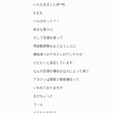
いただきました(#^^#)
むむむ
ベルガモット？！
好きな香りだ
そして五感を使って
周波数調整をおこなうことに
興味津々のアタクシのアンテナが
ピピピッと反応しています。
なんの五感が優位かは人によって違う
アタクシは聴覚と嗅覚優位って
いわれておりますが
まだちょっと
う～ん
どうなんだろ？