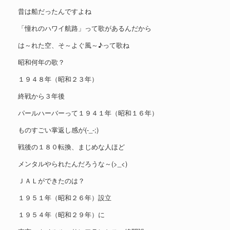
昔は船だったんですよね
「憧れのハワイ航路」って歌があるんだから
は～れた空、そ～よぐ風～♪って歌ね
昭和何年の歌？
１９４８年（昭和２３年）
終戦から３年後
パールハーバーって１９４１年（昭和１６年）
ものすごい掌返し感が(-_-;)
戦後の１８０転換、まじめな人ほど
メンタルやられたんだろうな～(>_<)
ＪＡＬができたのは？
１９５１年（昭和２６年）設立
１９５４年（昭和２９年）に