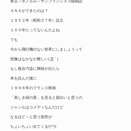
東京～ホノルル～サンフランシスコ線開設
ＡＮＡができたのは？
１９５２年（昭和２７年）設立
１００年たってないんだよね
でも
今から飛行機のない世界にしましょうって
想像はなかなか難しい(´Д｀)
もし複合汚染に興味が出たら
本を読んだ後に
１９９６年のフランス映画
「美しき緑の星」を見ると面白いと思うの
ジャンルはコメディなんだけど
なるほど～と思う箇所が
ちょいちょい出てくる!(^^)!