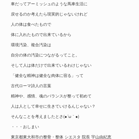
車だってアーミッシュのような馬車生活に
戻せるのか考えたら現実的じゃないけれど
人の体は食べたもので
体に入れたもので出来ているから
環境汚染、複合汚染は
自分の体の汚染につながるってこと。
そして人は体だけで出来ているわけじゃない
「健全な精神は健全な肉体に宿る」って
古代ローマ詩人の言葉
精神や、感情、魂のバランスが整って初めて
人は人として幸せに生きていけるんじゃない？
そんなことを考えましたとさ(●´ω｀●)
・・・おしまい
東京都東大和市の整骨・整体 シエスタ 院長 宇山由紀恵