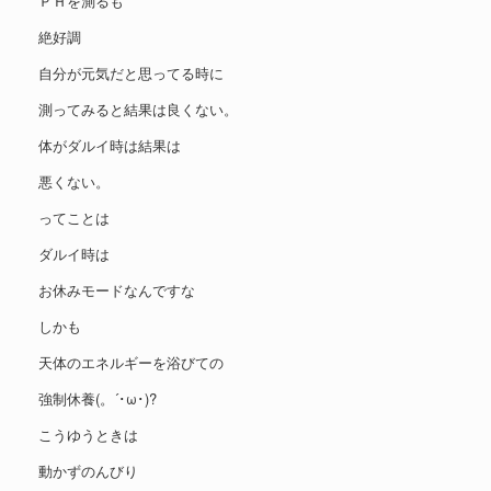
ＰＨを測るも
絶好調
自分が元気だと思ってる時に
測ってみると結果は良くない。
体がダルイ時は結果は
悪くない。
ってことは
ダルイ時は
お休みモードなんですな
しかも
天体のエネルギーを浴びての
強制休養(。´･ω･)?
こうゆうときは
動かずのんびり