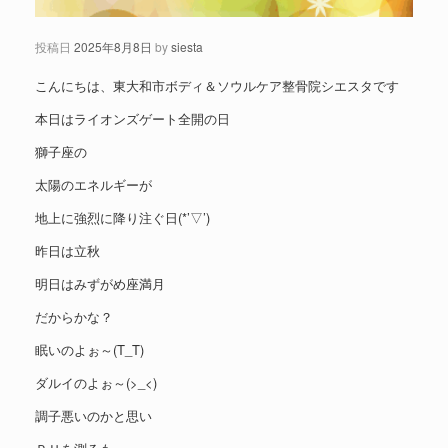
投稿日
2025年8月8日
by
siesta
こんにちは、東大和市ボディ＆ソウルケア整骨院シエスタです
本日はライオンズゲート全開の日
獅子座の
太陽のエネルギーが
地上に強烈に降り注ぐ日(*’▽’)
昨日は立秋
明日はみずがめ座満月
だからかな？
眠いのよぉ～(T_T)
ダルイのよぉ～(>_<)
調子悪いのかと思い