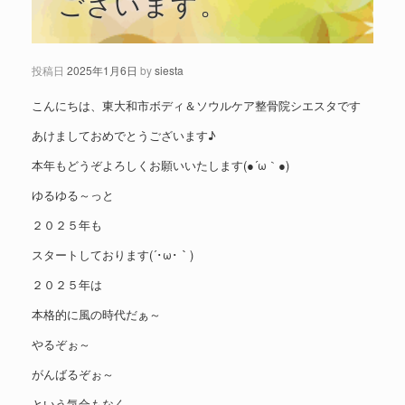
ございます。
投稿日
2025年1月6日
by
siesta
こんにちは、東大和市ボディ＆ソウルケア整骨院シエスタです
あけましておめでとうございます♪
本年もどうぞよろしくお願いいたします(●´ω｀●)
ゆるゆる～っと
２０２５年も
スタートしております(´･ω･｀)
２０２５年は
本格的に風の時代だぁ～
やるぞぉ～
がんばるぞぉ～
という気合もなく