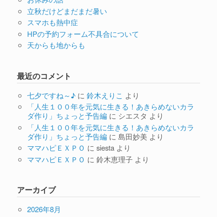
立秋だけどまだまだ暑い
スマホも熱中症
HPの予約フォーム不具合について
天からも地からも
最近のコメント
七夕ですね～♪
に
鈴木えりこ
より
「人生１００年を元気に生きる！あきらめないカラ
ダ作り」ちょっと予告編
に
シエスタ
より
「人生１００年を元気に生きる！あきらめないカラ
ダ作り」ちょっと予告編
に
島田妙美
より
ママハピＥＸＰＯ
に
siesta
より
ママハピＥＸＰＯ
に
鈴木恵理子
より
アーカイブ
2026年8月