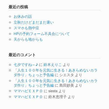
最近の投稿
お休みの話
立秋だけどまだまだ暑い
スマホも熱中症
HPの予約フォーム不具合について
天からも地からも
最近のコメント
七夕ですね～♪
に
鈴木えりこ
より
「人生１００年を元気に生きる！あきらめないカラ
ダ作り」ちょっと予告編
に
シエスタ
より
「人生１００年を元気に生きる！あきらめないカラ
ダ作り」ちょっと予告編
に
島田妙美
より
ママハピＥＸＰＯ
に
siesta
より
ママハピＥＸＰＯ
に
鈴木恵理子
より