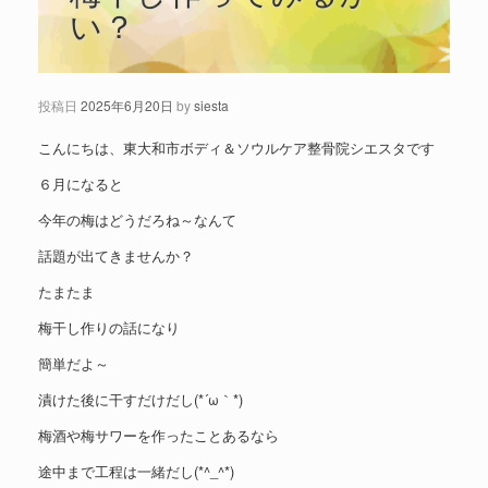
い？
投稿日
2025年6月20日
by
siesta
こんにちは、東大和市ボディ＆ソウルケア整骨院シエスタです
６月になると
今年の梅はどうだろね～なんて
話題が出てきませんか？
たまたま
梅干し作りの話になり
簡単だよ～
漬けた後に干すだけだし(*´ω｀*)
梅酒や梅サワーを作ったことあるなら
途中まで工程は一緒だし(*^_^*)