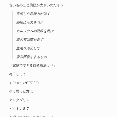
古いものほど薬効が大きいのだそう
毒消しや殺菌力が強く
細胞に活力を与え
カルシウムの吸収を助け
腸の有効菌を育て
血液を浄化して
疲労回復をするもの
「家庭でできる自然療法より」
梅干しって
すごぉ～い(*´▽｀*)
そう思った方は
アミグダリン
ビタミンB17
を調べてみてください(^_-)-☆