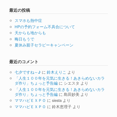
最近の投稿
スマホも熱中症
HPの予約フォーム不具合について
天からも地からも
晦日もうで
夏休み親子セラピーキャンペーン
最近のコメント
七夕ですね～♪
に
鈴木えりこ
より
「人生１００年を元気に生きる！あきらめないカラ
ダ作り」ちょっと予告編
に
シエスタ
より
「人生１００年を元気に生きる！あきらめないカラ
ダ作り」ちょっと予告編
に
島田妙美
より
ママハピＥＸＰＯ
に
siesta
より
ママハピＥＸＰＯ
に
鈴木恵理子
より