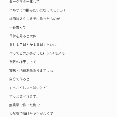
ダークマター化して
バルサミコ酢みたいになってる(>_<)
梅酒は２０１５年に作ったものが
一番古くて
日付を見ると大体
６月１７日とか１８日くらいに
作ってるのが多かった( ..)φメモメモ
市販の梅干しって
賞味・消費期限ありますよね
自分で作ると
すっごくしょっぱいけど
ずっと食べれます。
無農薬で作った梅で
天然塩で漬けたヤツがよくて