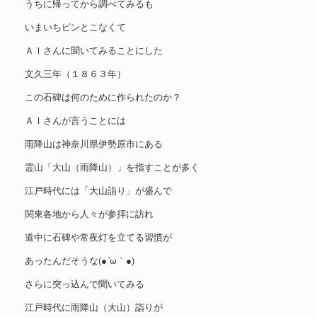
うちに帰ってから調べてみるも
いまいちピンとこなくて
ＡＩさんに聞いてみることにした
文久三年（１８６３年）
この石碑は何のために作られたのか？
ＡＩさんが言うことには
雨降山は神奈川県伊勢原市にある
霊山「大山（雨降山）」を指すことが多く
江戸時代には「大山詣り」が盛んで
関東各地から人々が参拝に訪れ
道中に石碑や常夜灯を立てる習慣が
あったんだそうな(●´ω｀●)
さらに突っ込んで聞いてみる
江戸時代に雨降山（大山）詣りが