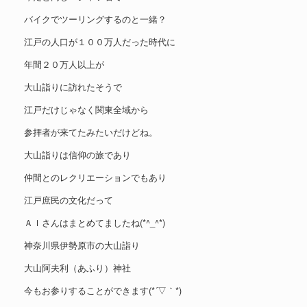
バイクでツーリングするのと一緒？
江戸の人口が１００万人だった時代に
年間２０万人以上が
大山詣りに訪れたそうで
江戸だけじゃなく関東全域から
参拝者が来てたみたいだけどね。
大山詣りは信仰の旅であり
仲間とのレクリエーションでもあり
江戸庶民の文化だって
ＡＩさんはまとめてましたね(*^_^*)
神奈川県伊勢原市の大山詣り
大山阿夫利（あふり）神社
今もお参りすることができます(*´▽｀*)