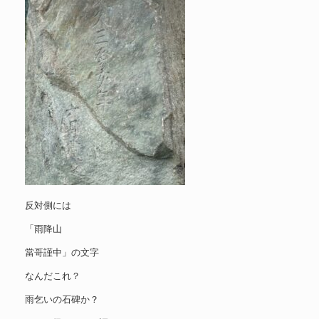
反対側には
「雨降山
當哥謹中」の文字
なんだこれ？
雨乞いの石碑か？