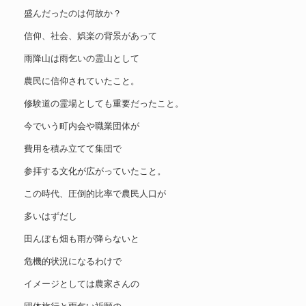
盛んだったのは何故か？
信仰、社会、娯楽の背景があって
雨降山は雨乞いの霊山として
農民に信仰されていたこと。
修験道の霊場としても重要だったこと。
今でいう町内会や職業団体が
費用を積み立てて集団で
参拝する文化が広がっていたこと。
この時代、圧倒的比率で農民人口が
多いはずだし
田んぼも畑も雨が降らないと
危機的状況になるわけで
イメージとしては農家さんの
団体旅行と雨乞い祈願の