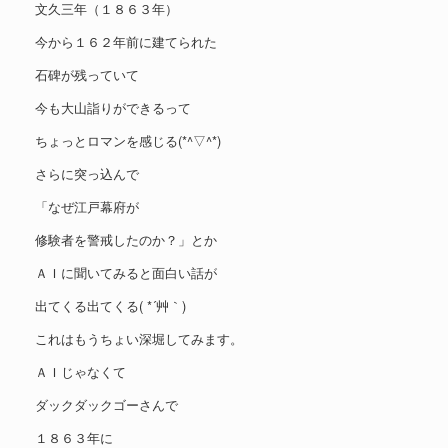
文久三年（１８６３年）
今から１６２年前に建てられた
石碑が残っていて
今も大山詣りができるって
ちょっとロマンを感じる(*^▽^*)
さらに突っ込んで
「なぜ江戸幕府が
修験者を警戒したのか？」とか
ＡＩに聞いてみると面白い話が
出てくる出てくる( *´艸｀)
これはもうちょい深堀してみます。
ＡＩじゃなくて
ダックダックゴーさんで
１８６３年に