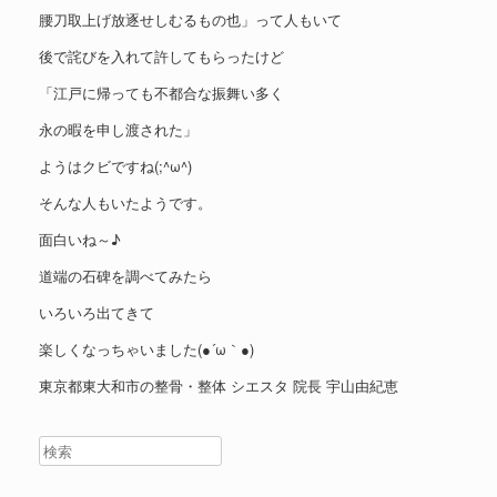
腰刀取上げ放逐せしむるもの也」って人もいて
後で詫びを入れて許してもらったけど
「江戸に帰っても不都合な振舞い多く
永の暇を申し渡された」
ようはクビですね(;^ω^)
そんな人もいたようです。
面白いね～♪
道端の石碑を調べてみたら
いろいろ出てきて
楽しくなっちゃいました(●´ω｀●)
東京都東大和市の整骨・整体 シエスタ 院長 宇山由紀恵