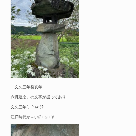
「文久三年発亥年
六月建之」の文字が掘ってあり
文久三年(。´･ω･)?
江戸時代か～い(/・ω・)/