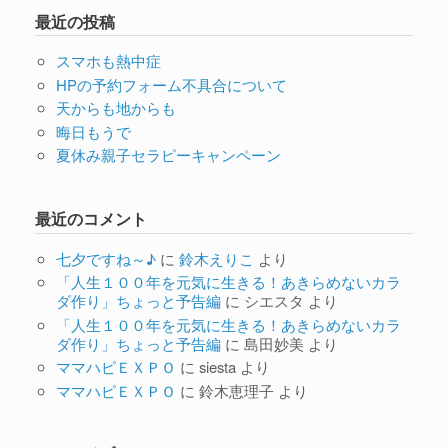
最近の投稿
スマホも熱中症
HPの予約フォーム不具合について
天からも地からも
晦日もうで
夏休み親子セラピーキャンペーン
最近のコメント
七夕ですね～♪
に
鈴木えりこ
より
「人生１００年を元気に生きる！あきらめないカラ
ダ作り」ちょっと予告編
に
シエスタ
より
「人生１００年を元気に生きる！あきらめないカラ
ダ作り」ちょっと予告編
に
島田妙美
より
ママハピＥＸＰＯ
に
siesta
より
ママハピＥＸＰＯ
に
鈴木恵理子
より