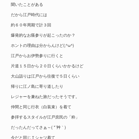
聞いたことがある
だから江戸時代には
約６０年周期で計３回
爆発的なお蔭参りが起こったのか？
ホントの理由は分からんけど(;^ω^)
江戸からお伊勢参りに行くと
片道１５日から２０日くらいかかるけど
大山詣りは江戸から往復で５日くらい
帰りに江ノ島に寄り道したり
レジャーを兼ねた旅だったそうです。
仲間と同じ行衣（白装束）を着て
参拝するスタイルが江戸庶民の「粋」
だったんだってさぁ～( *´艸｀)
今だと同じＴシャツ着て