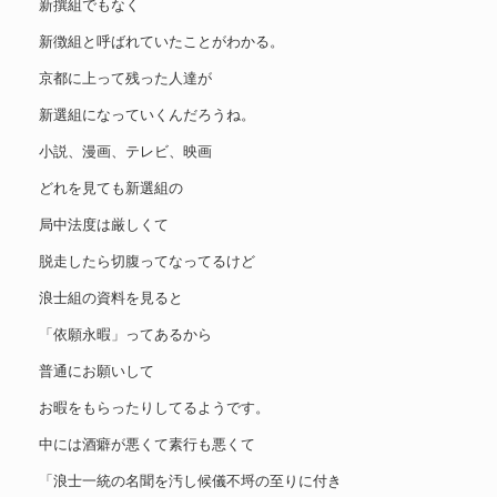
新撰組でもなく
新徴組と呼ばれていたことがわかる。
京都に上って残った人達が
新選組になっていくんだろうね。
小説、漫画、テレビ、映画
どれを見ても新選組の
局中法度は厳しくて
脱走したら切腹ってなってるけど
浪士組の資料を見ると
「依願永暇」ってあるから
普通にお願いして
お暇をもらったりしてるようです。
中には酒癖が悪くて素行も悪くて
「浪士一統の名聞を汚し候儀不埒の至りに付き