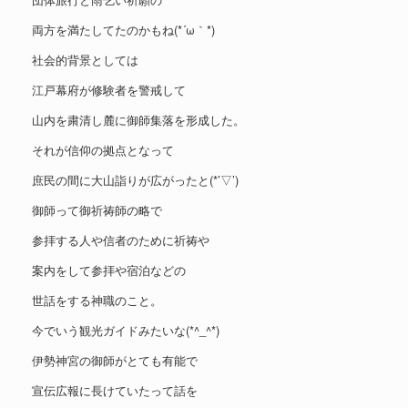
両方を満たしてたのかもね(*´ω｀*)
社会的背景としては
江戸幕府が修験者を警戒して
山内を粛清し麓に御師集落を形成した。
それが信仰の拠点となって
庶民の間に大山詣りが広がったと(*’▽’)
御師って御祈祷師の略で
参拝する人や信者のために祈祷や
案内をして参拝や宿泊などの
世話をする神職のこと。
今でいう観光ガイドみたいな(*^_^*)
伊勢神宮の御師がとても有能で
宣伝広報に長けていたって話を