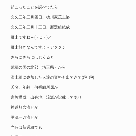
起こったことを調べてたら
文久三年三月四日、徳川家茂上洛
文久三年三月十三日、新選組結成
幕末ですね～(・ω・)ノ
幕末好きなんですよ～アタクシ
さらにさらにほじくると
武蔵の国の北部（埼玉県）から
浪士組に参加した人達の資料も出てきて(@_@)
氏名、年齢、何番組所属か
家族構成、出身地、流派が記載してあり
神道無念流とか
甲源一刀流とか
当時は新選組でも