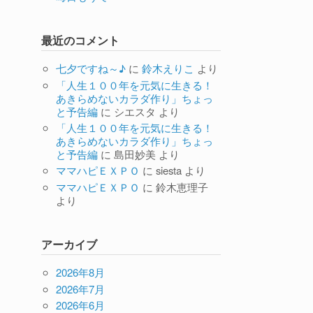
最近のコメント
七夕ですね～♪
に
鈴木えりこ
より
「人生１００年を元気に生きる！
あきらめないカラダ作り」ちょっ
と予告編
に
シエスタ
より
「人生１００年を元気に生きる！
あきらめないカラダ作り」ちょっ
と予告編
に
島田妙美
より
ママハピＥＸＰＯ
に
siesta
より
ママハピＥＸＰＯ
に
鈴木恵理子
より
アーカイブ
2026年8月
2026年7月
2026年6月