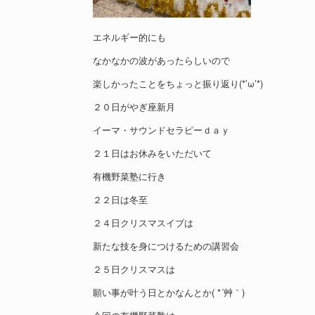
エネルギー的にも
なかなかの波があったらしいので
楽しかったことをちょっと振り返り(*’ω’*)
２０日がやぎ座新月
イーマ・サウンドセラピーｄａｙ
２１日はお休みをいただいて
有機野菜塾に行き
２２日は冬至
２４日クリスマスイブは
新たな技を身につけるための講習会
２５日クリスマスは
願い事が叶う日とかなんとか( *´艸｀)