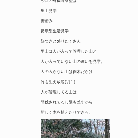
今回の有機野菜塾は
里山見学
麦踏み
循環型生活見学
餅つきと盛りだくさん
里山は人が入って管理した山と
人が入っていない山の違いを見学。
人の入らない山は倒木だらけ
竹も生え放題(´Д｀)
人が管理してる山は
間伐されてるし陽も差すから
新しく木を植えたりできる。