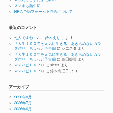
スマホも熱中症
HPの予約フォーム不具合について
最近のコメント
七夕ですね～♪
に
鈴木えりこ
より
「人生１００年を元気に生きる！あきらめないカラ
ダ作り」ちょっと予告編
に
シエスタ
より
「人生１００年を元気に生きる！あきらめないカラ
ダ作り」ちょっと予告編
に
島田妙美
より
ママハピＥＸＰＯ
に
siesta
より
ママハピＥＸＰＯ
に
鈴木恵理子
より
アーカイブ
2026年8月
2026年7月
2026年6月