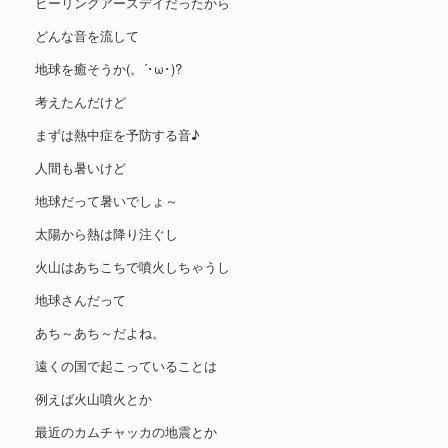
ヒーリングアースデイだったから
どんな音を流して
地球を癒そうか(。´･ω･)?
考えたんだけど
まずは熱中症を予防する音♪
人間も暑いけど
地球だって暑いでしょ～
太陽から熱は降り注ぐし
火山はあちこちで噴火しちゃうし
地球さんだって
あち～あち～だよね。
遠くの国で起こっていることは
例えば火山噴火とか
最近のカムチャッカの地震とか