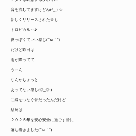
音を流してますけどね(^_-)-☆
新しくリリースされた音も
トロピカル～♪
夏っぽくていい感じ(*´ω｀*)
だけど昨日は
雨が降ってて
う～ん
なんかちょっと
あってない感じ(◎_◎;)
ご縁をつなぐ音だったんだけど
結局は
２０２５年を安心安全に過ごす音に
落ち着きました(*´ω｀*)