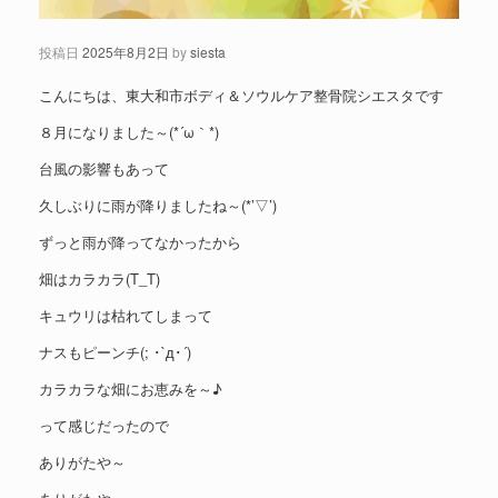
投稿日
2025年8月2日
by
siesta
こんにちは、東大和市ボディ＆ソウルケア整骨院シエスタです
８月になりました～(*´ω｀*)
台風の影響もあって
久しぶりに雨が降りましたね～(*’▽’)
ずっと雨が降ってなかったから
畑はカラカラ(T_T)
キュウリは枯れてしまって
ナスもピーンチ(; ･`д･´)
カラカラな畑にお恵みを～♪
って感じだったので
ありがたや～