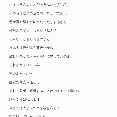
へぇ～そんなことがあるんだぁ(@_@)
その時は欧米の話でヨーロッパの人は
瞳が青や緑やグレーだったりするから
虹彩のラインもしっかり見えて
そんなことも可能なのかと
日本人は瞳が黒や茶色だから
難しいのかなぁ～くらいに思ってたのよ。
それがね２０２５年
別のルートから
虹彩の写真を撮って
それを分析、解析することができるって聞いて
びっくりΣ(･ω･ﾉ)ﾉ！
今までは人が人の目を覗き込んで
読み解いていたものなのに