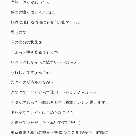
当然、体が変わったり
感情の癖が修正されれば
虹彩に現れる情報にも変化が出てくると
思うので
今の自分の状態を
ちょっと覗き見るつもりで
ワクワクしながらご協力いただけると
うれしいです(●´ω｀●)
皆さんの反応をみながら
さてさて、どうやって運用したらよかんべぇ～と
アタシのちっこい脳みそをフル稼働したいと思います。
また変なことやりはじめたなコイツ
と思っていただけたら幸いです( *´艸｀)
東京都東大和市の整骨・整体 シエスタ 院長 宇山由紀恵