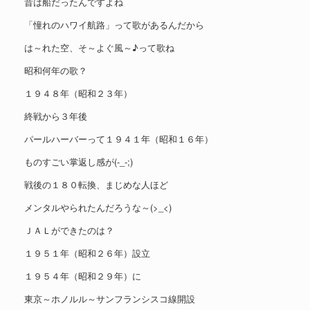
昔は船だったんですよね
「憧れのハワイ航路」って歌があるんだから
は～れた空、そ～よぐ風～♪って歌ね
昭和何年の歌？
１９４８年（昭和２３年）
終戦から３年後
パールハーバーって１９４１年（昭和１６年）
ものすごい掌返し感が(-_-;)
戦後の１８０転換、まじめな人ほど
メンタルやられたんだろうな～(>_<)
ＪＡＬができたのは？
１９５１年（昭和２６年）設立
１９５４年（昭和２９年）に
東京～ホノルル～サンフランシスコ線開設