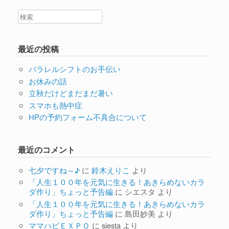
最近の投稿
パラレルシフトのお手伝い
お休みの話
立秋だけどまだまだ暑い
スマホも熱中症
HPの予約フォーム不具合について
最近のコメント
七夕ですね～♪
に
鈴木えりこ
より
「人生１００年を元気に生きる！あきらめないカラ
ダ作り」ちょっと予告編
に
シエスタ
より
「人生１００年を元気に生きる！あきらめないカラ
ダ作り」ちょっと予告編
に
島田妙美
より
ママハピＥＸＰＯ
に
siesta
より