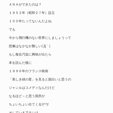
ＡＮＡができたのは？
１９５２年（昭和２７年）設立
１００年たってないんだよね
でも
今から飛行機のない世界にしましょうって
想像はなかなか難しい(´Д｀)
もし複合汚染に興味が出たら
本を読んだ後に
１９９６年のフランス映画
「美しき緑の星」を見ると面白いと思うの
ジャンルはコメディなんだけど
なるほど～と思う箇所が
ちょいちょい出てくる!(^^)!
そしていまアタシは