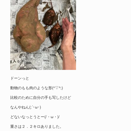
ドーンっと
動物のもも肉のような形(^▽^;)
比較のために自分の手も写したけど
なんやねん(;´･ω･)
どないなっとうとー(/・ω・)/
重さは２．２キロありました。