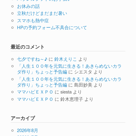
お休みの話
立秋だけどまだまだ暑い
スマホも熱中症
HPの予約フォーム不具合について
最近のコメント
七夕ですね～♪
に
鈴木えりこ
より
「人生１００年を元気に生きる！あきらめないカラ
ダ作り」ちょっと予告編
に
シエスタ
より
「人生１００年を元気に生きる！あきらめないカラ
ダ作り」ちょっと予告編
に
島田妙美
より
ママハピＥＸＰＯ
に
siesta
より
ママハピＥＸＰＯ
に
鈴木恵理子
より
アーカイブ
2026年8月