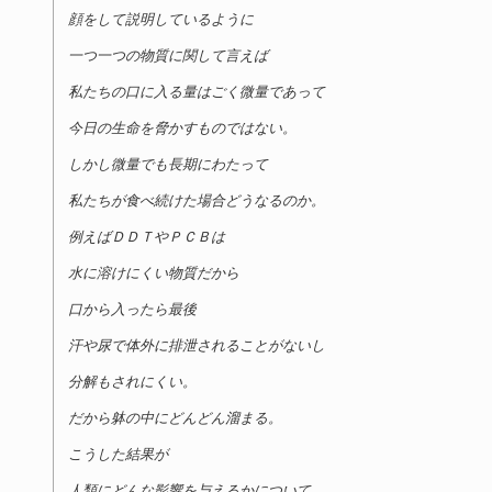
顔をして説明しているように
一つ一つの物質に関して言えば
私たちの口に入る量はごく微量であって
今日の生命を脅かすものではない。
しかし微量でも長期にわたって
私たちが食べ続けた場合どうなるのか。
例えばＤＤＴやＰＣＢは
水に溶けにくい物質だから
口から入ったら最後
汗や尿で体外に排泄されることがないし
分解もされにくい。
だから躰の中にどんどん溜まる。
こうした結果が
人類にどんな影響を与えるかについて