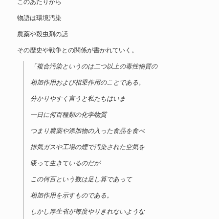
このあたりから
物語は環境汚染
農薬や殺虫剤の話
その歴史や戦争との関係が書かれていく。
「複合汚染というのは二つ以上の毒性物質の
相加作用および相乗作用のことである。
分かりやすく言うと私たちはいま
一日に何百種類の化学物質
つまり農薬や添加物の入った食品を食べ
排気ガスや工場の煙で汚染された空気を
吸って生きているのだが
この何百という数は足し算であって
相加作用を示すものである。
しかし厚生省が毎度やりきれないような