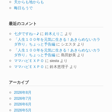
天からも地からも
晦日もうで
最近のコメント
七夕ですね～♪
に
鈴木えりこ
より
「人生１００年を元気に生きる！あきらめないカラ
ダ作り」ちょっと予告編
に
シエスタ
より
「人生１００年を元気に生きる！あきらめないカラ
ダ作り」ちょっと予告編
に
島田妙美
より
ママハピＥＸＰＯ
に
siesta
より
ママハピＥＸＰＯ
に
鈴木恵理子
より
アーカイブ
2026年8月
2026年7月
2026年6月
2026年5月