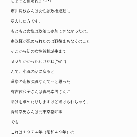
ちょっと補足ね(;´･ω･)
市川房枝さんは女性参政権運動に
尽力した方です。
もともと女性は政治に参加できなかったの。
参政権が認められたのは戦後まもなくのこと
そこから初の女性首相誕生まで
８０年かかったわけだね(*‘ω‘ *)
んで、小説の話に戻ると
選挙の応援演説なんて～と思った
有吉佐和子さんは青島幸男さんに
助けを求めたりしますけど逃げられちゃう。
青島幸男さんは元東京都知事
でも
これは１９７４年（昭和４９年）の