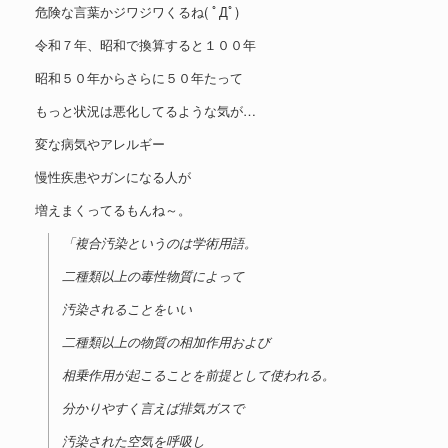
危険な言葉かジワジワくるね( ﾟДﾟ)
令和７年、昭和で換算すると１００年
昭和５０年からさらに５０年たって
もっと状況は悪化してるような気が…
変な病気やアレルギー
慢性疾患やガンになる人が
増えまくってるもんね～。
「複合汚染というのは学術用語。
二種類以上の毒性物質によって
汚染されることをいい
二種類以上の物質の相加作用および
相乗作用が起こることを前提として使われる。
分かりやすく言えば排気ガスで
汚染された空気を呼吸し