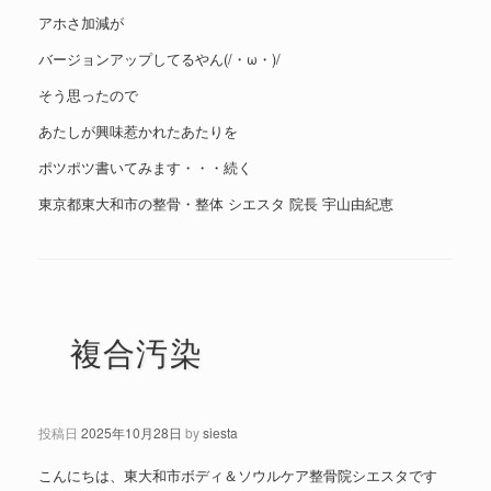
アホさ加減が
バージョンアップしてるやん(/・ω・)/
そう思ったので
あたしが興味惹かれたあたりを
ポツポツ書いてみます・・・続く
東京都東大和市の整骨・整体 シエスタ 院長 宇山由紀恵
複合汚染
投稿日
2025年10月28日
by
siesta
こんにちは、東大和市ボディ＆ソウルケア整骨院シエスタです