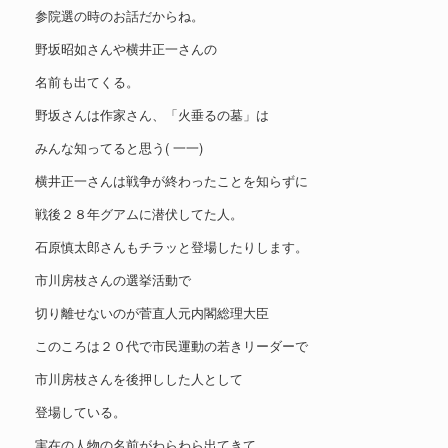
参院選の時のお話だからね。
野坂昭如さんや横井正一さんの
名前も出てくる。
野坂さんは作家さん、「火垂るの墓」は
みんな知ってると思う( 一一)
横井正一さんは戦争が終わったことを知らずに
戦後２８年グアムに潜伏してた人。
石原慎太郎さんもチラッと登場したりします。
市川房枝さんの選挙活動で
切り離せないのが菅直人元内閣総理大臣
このころは２０代で市民運動の若きリーダーで
市川房枝さんを後押しした人として
登場している。
実在の人物の名前がわらわら出てきて