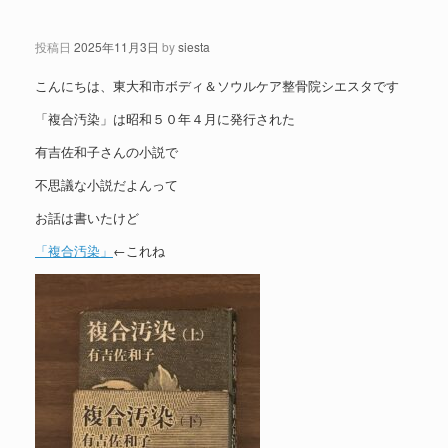
投稿日
2025年11月3日
by
siesta
こんにちは、東大和市ボディ＆ソウルケア整骨院シエスタです
「複合汚染」は昭和５０年４月に発行された
有吉佐和子さんの小説で
不思議な小説だよんって
お話は書いたけど
「複合汚染」
←これね