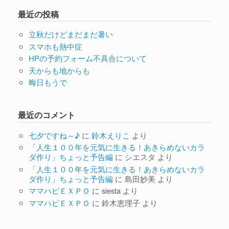
最近の投稿
立秋だけどまだまだ暑い
スマホも熱中症
HPの予約フォーム不具合について
天からも地からも
晦日もうで
最近のコメント
七夕ですね～♪
に
鈴木えりこ
より
「人生１００年を元気に生きる！あきらめないカラ
ダ作り」ちょっと予告編
に
シエスタ
より
「人生１００年を元気に生きる！あきらめないカラ
ダ作り」ちょっと予告編
に
島田妙美
より
ママハピＥＸＰＯ
に
siesta
より
ママハピＥＸＰＯ
に
鈴木恵理子
より