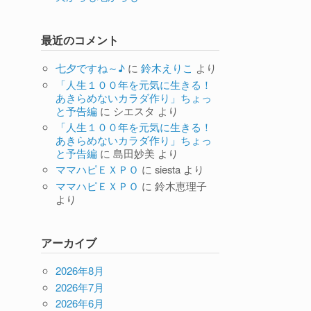
最近のコメント
七夕ですね～♪
に
鈴木えりこ
より
「人生１００年を元気に生きる！
あきらめないカラダ作り」ちょっ
と予告編
に
シエスタ
より
「人生１００年を元気に生きる！
あきらめないカラダ作り」ちょっ
と予告編
に
島田妙美
より
ママハピＥＸＰＯ
に
siesta
より
ママハピＥＸＰＯ
に
鈴木恵理子
より
アーカイブ
2026年8月
2026年7月
2026年6月