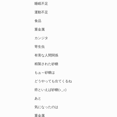
睡眠不足
運動不足
食品
重金属
カンジタ
寄生虫
有害な人間関係
精製された砂糖
もぉ～砂糖は
どうやっても出てくるね
癌といえば砂糖(>_<)
あと
気になったのは
重金属