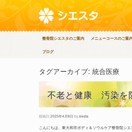
整骨院シエスタのご案内
メニューコースのご案
ブログ
タグアーカイブ:
統合医療
不老と健康 汚染を
投稿日
2025年4月8日
by
siesta
こんにちは、東大和市ボディ＆ソウルケア整骨院シエ