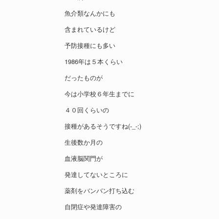
魚介類なんかにも
含まれているけど
予防接種にも多い
1986年は５本くらい
だったものが
今は小学校６年生までに
４０回くらいの
接種があるそうですね(-_-;)
生後数か月の
血液脳関門が
発達してないところに
薬剤をバンバン打ち込む
自閉症や発達障害の