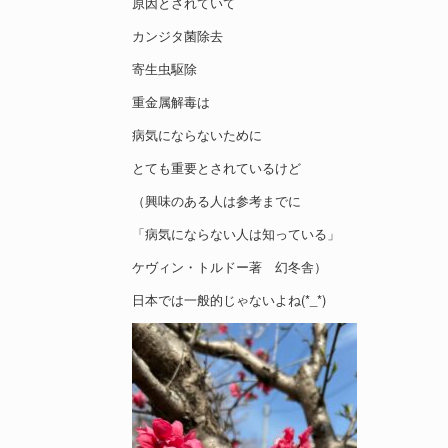
原因とされていて
カンジタ菌除去
寄生虫駆除
重金属解毒は
病気にならないために
とても重要とされているけど
（興味のある人は参考までに
「病気にならない人は知っている」
ケヴィン・トルドー著 幻冬舎）
日本では一般的じゃないよね(*_*)